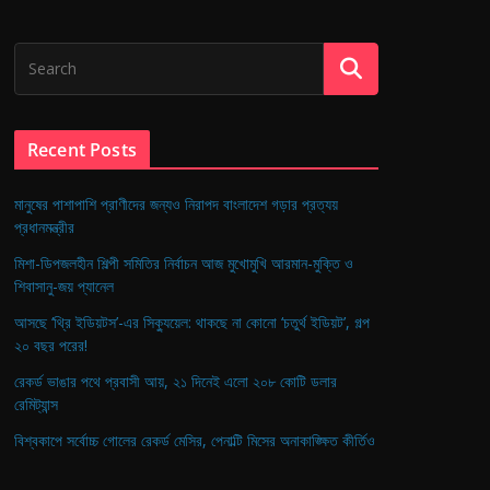
Recent Posts
মানুষের পাশাপাশি প্রাণীদের জন্যও নিরাপদ বাংলাদেশ গড়ার প্রত্যয়
প্রধানমন্ত্রীর
মিশা-ডিপজলহীন শিল্পী সমিতির নির্বাচন আজ মুখোমুখি আরমান-মুক্তি ও
শিবাসানু-জয় প্যানেল
আসছে ‘থ্রি ইডিয়টস’-এর সিক্যুয়েল: থাকছে না কোনো ‘চতুর্থ ইডিয়ট’, গল্প
২০ বছর পরের!
রেকর্ড ভাঙার পথে প্রবাসী আয়, ২১ দিনেই এলো ২০৮ কোটি ডলার
রেমিট্যান্স
বিশ্বকাপে সর্বোচ্চ গোলের রেকর্ড মেসির, পেনাল্টি মিসের অনাকাঙ্ক্ষিত কীর্তিও