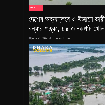
B
a
WEATHER
n
দেশের অভ্যন্তরে ও উজানে ভারী ব
g
বন্যার শঙ্কা, ৪৪ জলকপাট খোল
l
a
June 21, 2026
dhakavolume
d
e
s
h