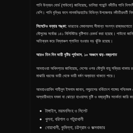
পানি উন্নয়ন বোর্ড (পাউবো) জানিয়েছে, ডালিয়া পয়েন্টে নদীটির পানি বিপ
বেশি। পানি বৃদ্ধির ফলে লালমনিরহাটের বিভিন্ন উপজেলার নদীতীরবর্তী নি
সিলেটেও
বন্যার
শঙ্কা
:
ভারতের মেঘালয়সহ সীমান্ত সংলগ্ন রাজ্যগুলোতে ভা
মৌসুমের সর্বোচ্চ ১৪১ মিলিমিটার বৃষ্টিপাত রেকর্ড করা হয়েছে। পাউবো জান
অতিক্রম করে নিম্নাঞ্চল প্লাবিত হওয়ার বড় ঝুঁকি রয়েছে।
আরও
তিন
দিন
ভারী
বৃষ্টির
পূর্বাভাস
,
১০
অঞ্চলে
ঝড়
–
বজ্রপাত
আবহাওয়া অধিদপ্তর জানিয়েছে, দেশের ওপর মৌসুমি বায়ু সক্রিয় থাকায়
মাঝারি ধরনের ভারী থেকে ভারী বর্ষণ অব্যাহত থাকতে পারে।
আবহাওয়াবিদ শাহীনুল ইসলাম জানান, লঘুচাপের বর্ধিতাংশ গাঙ্গেয় পশ্চিমবঙ
অস্থায়ীভাবে দমকা বা ঝোড়ো হাওয়াসহ বৃষ্টি ও বজ্রবৃষ্টির সতর্কতা জারি
টাঙ্গাইল, ময়মনসিংহ ও সিলেট
খুলনা, বরিশাল ও পটুয়াখালী
নোয়াখালী, কুমিল্লা, চট্টগ্রাম ও কক্সবাজার