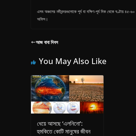
এসব অঞ্চলের নদীবন্দরগুলোকে পূর্ব বা দক্ষিণ-পূর্ব দিক থেকে ঘণ্টায় ৪৫
অফিস।
আজ বাবা দিবস
You May Also Like
ধেয়ে আসছে ‘এলনিনো’:
হুমকিতে কোটি মানুষের জীবন