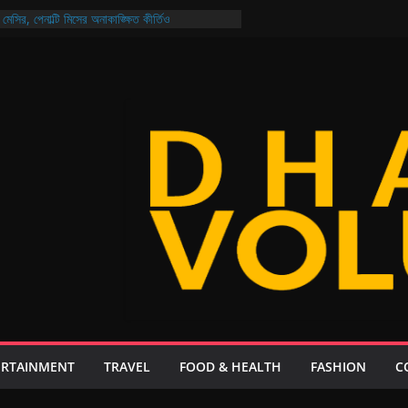
মেসির, পেনাল্টি মিসের অনাকাঙ্ক্ষিত কীর্তিও
ও নিরাপদ বাংলাদেশ গড়ার প্রত্যয় প্রধানমন্ত্রীর
ির্বাচন আজ মুখোমুখি আরমান-মুক্তি ও শিবাসানু-জয়
য়েল: থাকছে না কোনো ‘চতুর্থ ইডিয়ট’, গল্প ২০ বছর পরের!
, ২১ দিনেই এলো ২০৮ কোটি ডলার রেমিট্যান্স
ERTAINMENT
TRAVEL
FOOD & HEALTH
FASHION
C