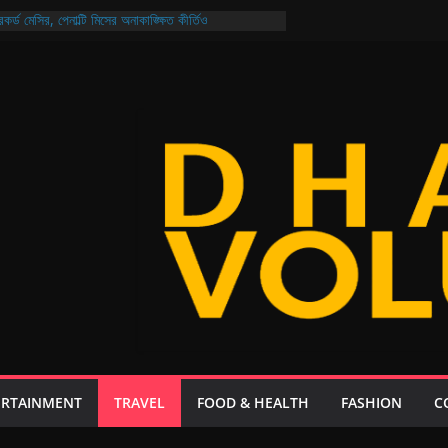
কর্ড মেসির, পেনাল্টি মিসের অনাকাঙ্ক্ষিত কীর্তিও
 জন্যও নিরাপদ বাংলাদেশ গড়ার প্রত্যয় প্রধানমন্ত্রীর
ির নির্বাচন আজ মুখোমুখি আরমান-মুক্তি ও শিবাসানু-জয়
ক্যুয়েল: থাকছে না কোনো ‘চতুর্থ ইডিয়ট’, গল্প ২০ বছর পরের!
 আয়, ২১ দিনেই এলো ২০৮ কোটি ডলার রেমিট্যান্স
ERTAINMENT
TRAVEL
FOOD & HEALTH
FASHION
C