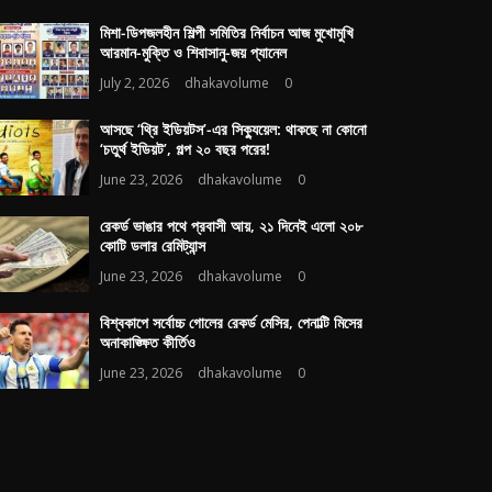
মিশা-ডিপজলহীন শিল্পী সমিতির নির্বাচন আজ মুখোমুখি
আরমান-মুক্তি ও শিবাসানু-জয় প্যানেল
July 2, 2026
dhakavolume
0
আসছে ‘থ্রি ইডিয়টস’-এর সিক্যুয়েল: থাকছে না কোনো
‘চতুর্থ ইডিয়ট’, গল্প ২০ বছর পরের!
June 23, 2026
dhakavolume
0
রেকর্ড ভাঙার পথে প্রবাসী আয়, ২১ দিনেই এলো ২০৮
কোটি ডলার রেমিট্যান্স
June 23, 2026
dhakavolume
0
বিশ্বকাপে সর্বোচ্চ গোলের রেকর্ড মেসির, পেনাল্টি মিসের
অনাকাঙ্ক্ষিত কীর্তিও
June 23, 2026
dhakavolume
0