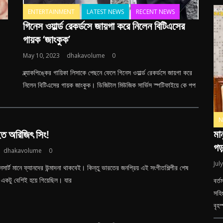
ENTERTAINMENT
LATEST NEWS
RECENT NEWS
গিনেস ওয়ার্ল্ড রেকর্ডসে জায়গা করে নিলেন বিটিএসের
গায়ক ‘জাংকুক’
May 10, 2023
dhakavolume
0
ব্ল্যাকপিঙ্কের গায়িকা লিসাকে পেছনে ফেলে গিনেস ওয়ার্ল্ড রেকর্ডসে জায়গা করে
নিলেন বিটিএসের গায়ক জাংকুক। ডিজিটাল মিউজিক সার্ভিস স্পটিফাইয়ে কে পপ
N
মা
হত অরিজিৎ সিং!
গড়
dhakavolume
0
Jul
নসার্ট মানে ফ্যানদের উন্মাদনা থাকবেই। কিন্তু ভারতের জনপ্রিয় এই সংগীতশিল্পীর শেষ
টা একটু বেশিই হয়ে গিয়েছিল। যার
বর্ত
সহিং
বৃহস