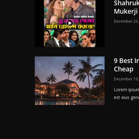
Shahrukh 
Mukerji
December 23,
9 Best I
Cheap
December 19,
Lorem ipsum 
est eius gene