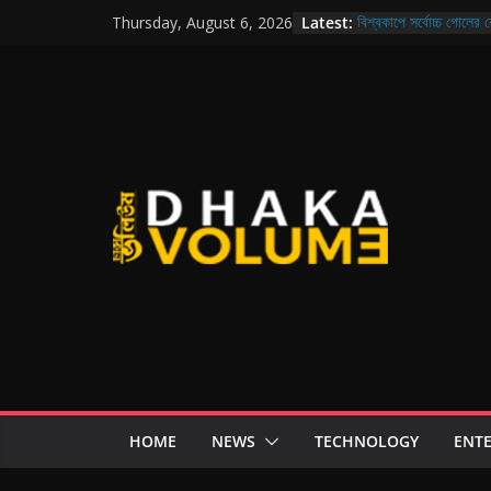
Latest:
বিশ্বকাপে সর্বোচ্চ গোলের রে
Thursday, August 6, 2026
মানুষের পাশাপাশি প্রাণীদের
মিশা-ডিপজলহীন শিল্পী সমিত
প্যানেল
আসছে ‘থ্রি ইডিয়টস’-এর সি
রেকর্ড ভাঙার পথে প্রবাসী
HOME
NEWS
TECHNOLOGY
ENT