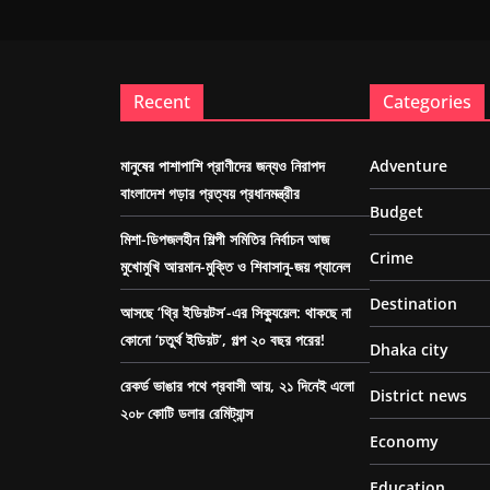
Recent
Categories
মানুষের পাশাপাশি প্রাণীদের জন্যও নিরাপদ
Adventure
বাংলাদেশ গড়ার প্রত্যয় প্রধানমন্ত্রীর
Budget
মিশা-ডিপজলহীন শিল্পী সমিতির নির্বাচন আজ
Crime
মুখোমুখি আরমান-মুক্তি ও শিবাসানু-জয় প্যানেল
Destination
আসছে ‘থ্রি ইডিয়টস’-এর সিক্যুয়েল: থাকছে না
কোনো ‘চতুর্থ ইডিয়ট’, গল্প ২০ বছর পরের!
Dhaka city
রেকর্ড ভাঙার পথে প্রবাসী আয়, ২১ দিনেই এলো
District news
২০৮ কোটি ডলার রেমিট্যান্স
Economy
Education