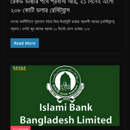
রেকর্ড ভাঙার পথে প্রবাসী আয়, ২১ দিনেই এলো
n
২০৮ কোটি ডলার রেমিট্যান্স
g
l
দেশের অর্থনীতিতে সুবাতাস বইয়ে দিয়ে ঊর্ধ্বমুখী রয়েছে প্রবাসী আয়ের (রেমিট্যান্স)
a
প্রবাহ। চলতি জুন মাসের প্রথম ২১ দিনেই দেশে এসেছে ২০৮
d
Read More
e
s
h
ECONOMY