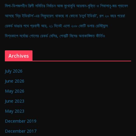
মিশা-ডিপজলহীন শিল্পী সমিতির নির্বাচন আজ মুখোমুখি আরমান-মুক্তি ও শিবাসানু-জয় প্যানেল
আসছে ‘থ্রি ইডিয়টস’-এর সিক্যুয়েল: থাকছে না কোনো ‘চতুর্থ ইডিয়ট’, গল্প ২০ বছর পরের!
রেকর্ড ভাঙার পথে প্রবাসী আয়, ২১ দিনেই এলো ২০৮ কোটি ডলার রেমিট্যান্স
বিশ্বকাপে সর্বোচ্চ গোলের রেকর্ড মেসির, পেনাল্টি মিসের অনাকাঙ্ক্ষিত কীর্তিও
Archives
July 2026
June 2026
May 2026
June 2023
May 2023
December 2019
December 2017