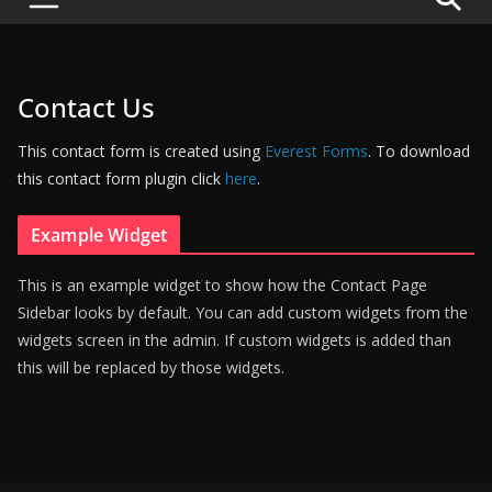
P
u
l
Contact Us
s
e
This contact form is created using
Everest Forms
. To download
o
this contact form plugin click
here
.
f
D
Example Widget
i
This is an example widget to show how the Contact Page
g
Sidebar looks by default. You can add custom widgets from the
i
widgets screen in the admin. If custom widgets is added than
t
this will be replaced by those widgets.
a
l
B
a