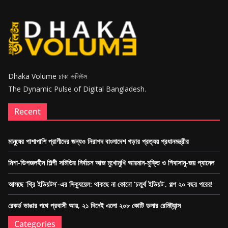
n
g
l
a
d
Dhaka Volume ঢাকা ভলিউম
e
The Dynamic Pulse of Digital Bangladesh.
s
h
Recent
মানুষের পাশাপাশি প্রাণীদের জন্যও নিরাপদ বাংলাদেশ গড়ার প্রত্যয় প্রধানমন্ত্রীর
মিশা-ডিপজলহীন শিল্পী সমিতির নির্বাচন আজ মুখোমুখি আরমান-মুক্তি ও শিবাসানু-জয় প্যানেল
আসছে ‘থ্রি ইডিয়টস’-এর সিক্যুয়েল: থাকছে না কোনো ‘চতুর্থ ইডিয়ট’, গল্প ২০ বছর পরের!
রেকর্ড ভাঙার পথে প্রবাসী আয়, ২১ দিনেই এলো ২০৮ কোটি ডলার রেমিট্যান্স
Categories