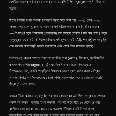
দেশটিতে স্নাতক পর্যায়ের ১২ হাজার ২০০-র বেশি ডিগ্রি প্রোগ্রাম সম্পূর্ণ বাতিল করা
হয়েছে।
চীনের রাষ্ট্রীয় সংবাদ সংস্থা ‘শিনহুয়া’র বরাত দিয়ে জানা যায়, ২০২১ থেকে ২০২৫
সালের মধ্যে এসব পুরোনো ও সনাতন কোর্স বাতিল করে তার পরিবর্তে ১০ হাজার
২০০টি সম্পূর্ণ নতুন শিক্ষাক্রম (প্রোগ্রাম) চালু করেছে দেশটির শিক্ষা মন্ত্রণালয়। নতুন
অন্তর্ভুক্ত হওয়া এই কোর্সগুলোর সিংহভাগই মূলত এআই (AI), অত্যাধুনিক প্রযুক্তি
এবং সরাসরি বাস্তবমুখী দক্ষতা উন্নয়নের ওপর জোর দিয়ে সাজানো হয়েছে।
সবচেয়ে বড় ধাক্কা লেগেছে প্রথাগত মানবিক শাখা (Arts), শিল্পকলা, প্রাতিষ্ঠানিক
ব্যবস্থাপনা (Management) এবং বিদেশি ভাষার মতো বিষয়গুলোতে।
বিশেষজ্ঞদের মতে, এআই প্রযুক্তির বিপ্লবের কারণে দ্রুত বদলে যাওয়া বৈশ্বিক
চাকরির বাজারে এই বিষয়গুলোর চাহিদা আশঙ্কাজনকভাবে কমে যাওয়ায় এই কঠোর
সিদ্ধান্ত নেওয়া হয়েছে।
এছাড়া চীনের বর্তমান অভ্যন্তরীণ তরুণদের বেকারত্বও এই শিক্ষা সংস্কারের পেছনে
একটি বড় কারণ। সরকারি তথ্য অনুযায়ী, গত মার্চ মাসে চীনে ১৬ থেকে ২৪ বছর
বয়সীদের বেকারত্বের হার বেড়ে ১৬.৯ শতাংশে পৌঁছেছে। এই বিশাল তরুণ
জনগোষ্ঠীকে আধুনিক কর্মসংস্থানের উপযোগী করে তুলতেই সরকার ডিগ্রির চেয়ে