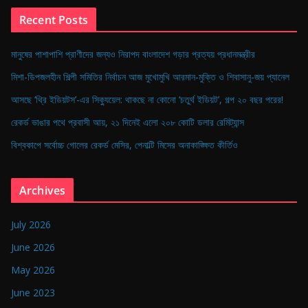
Recent Posts
মানুষের পাশাপাশি প্রাণীদের জন্যও নিরাপদ বাংলাদেশ গড়ার প্রত্যয় প্রধানমন্ত্রীর
মিশা-ডিপজলহীন শিল্পী সমিতির নির্বাচন আজ মুখোমুখি আরমান-মুক্তি ও শিবাসানু-জয় প্যানেল
আসছে ‘থ্রি ইডিয়টস’-এর সিক্যুয়েল: থাকছে না কোনো ‘চতুর্থ ইডিয়ট’, গল্প ২০ বছর পরের!
রেকর্ড ভাঙার পথে প্রবাসী আয়, ২১ দিনেই এলো ২০৮ কোটি ডলার রেমিট্যান্স
বিশ্বকাপে সর্বোচ্চ গোলের রেকর্ড মেসির, পেনাল্টি মিসের অনাকাঙ্ক্ষিত কীর্তিও
Archives
July 2026
June 2026
May 2026
June 2023