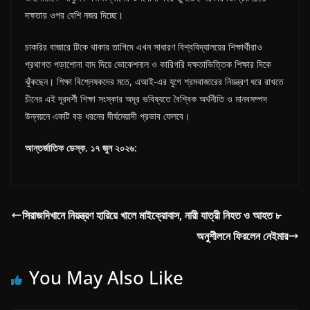
দক্ষতার ওপর বেশি নজর দিচ্ছে।
চাকরির বাজারে টিকে থাকার তাগিদে এখন সাধারণ বিশ্ববিদ্যালয়ের শিক্ষার্থীরাও
প্রথাগত পড়াশোনা বাদ দিয়ে ভোকেশনাল ও কারিগরি দক্ষতাভিত্তিক শিক্ষার দিকে
ঝুঁকছেন। শিক্ষা বিশ্লেষকদের মতে, এআই-এর যুগে শ্রমবাজারের নিয়ন্ত্রণ ধরে রাখতে
চীনের এই দূরদর্শী শিক্ষা সংস্কার অদূর ভবিষ্যতে বৈশ্বিক অর্থনীতি ও মানবসম্পদ
উন্নয়নে একটি বড় ধরনের দীর্ঘমেয়াদী প্রভাব ফেলবে।
আন্তর্জাতিক ডেস্ক, ১৭ জুন ২০২৬:
সিরাজদিখানে নিয়ন্ত্রণ হারিয়ে খালে মাইক্রোবাস, নারী যাত্রী নিহত ও আহত ৮
অনুশীলনে ফিরলেন নেইমার
You May Also Like