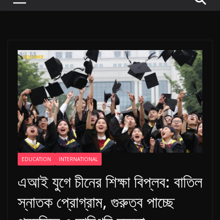
P
u
l
s
e
o
f
D
i
g
i
t
EDUCATION
INTERNATIONAL
a
এআই যুগে চীনের শিক্ষা বিপ্লব: বাতিল
l
স্নাতক প্রোগ্রাম, গুরুত্ব পাচ্ছে
B
a