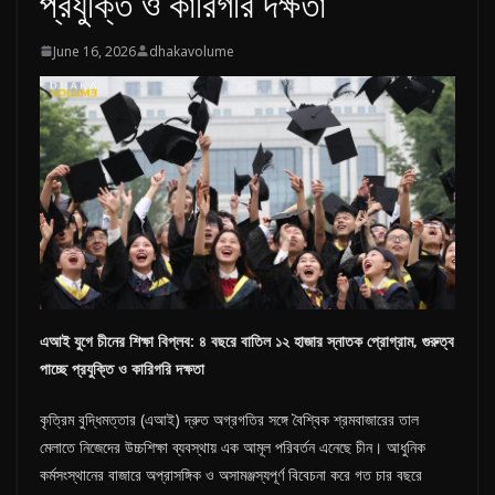
প্রযুক্তি ও কারিগরি দক্ষতা
n
g
June 16, 2026
dhakavolume
l
a
d
e
s
h
এআই
যুগে
চীনের
শিক্ষা
বিপ্লব:
৪
বছরে
বাতিল
১২
হাজার
স্নাতক
প্রোগ্রাম,
গুরুত্ব
পাচ্ছে
প্রযুক্তি
ও
কারিগরি
দক্ষতা
কৃত্রিম বুদ্ধিমত্তার (এআই) দ্রুত অগ্রগতির সঙ্গে বৈশ্বিক শ্রমবাজারের তাল
মেলাতে নিজেদের উচ্চশিক্ষা ব্যবস্থায় এক আমূল পরিবর্তন এনেছে চীন। আধুনিক
কর্মসংস্থানের বাজারে অপ্রাসঙ্গিক ও অসামঞ্জস্যপূর্ণ বিবেচনা করে গত চার বছরে