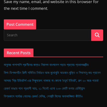
Save my name, email, and website in this browser for
the next time I comment.
Recent Posts
মানুষের পাশাপাশি প্রাণীদের জন্যও নিরাপদ বাংলাদেশ গড়ার প্রত্যয় প্রধানমন্ত্রীর
মিশা-ডিপজলহীন শিল্পী সমিতির নির্বাচন আজ মুখোমুখি আরমান-মুক্তি ও শিবাসানু-জয় প্যানেল
আসছে ‘থ্রি ইডিয়টস’-এর সিক্যুয়েল: থাকছে না কোনো ‘চতুর্থ ইডিয়ট’, গল্প ২০ বছর পরের!
রেকর্ড ভাঙার পথে প্রবাসী আয়, ২১ দিনেই এলো ২০৮ কোটি ডলার রেমিট্যান্স
বিশ্বকাপে সর্বোচ্চ গোলের রেকর্ড মেসির, পেনাল্টি মিসের অনাকাঙ্ক্ষিত কীর্তিও