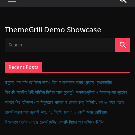
P
u
l
ThemeGrill Demo Showcase
s
e
o
f
D
Recent Posts
i
g
মানুষের পাশাপাশি প্রাণীদের জন্যও নিরাপদ বাংলাদেশ গড়ার প্রত্যয় প্রধানমন্ত্রীর
i
মিশা-ডিপজলহীন শিল্পী সমিতির নির্বাচন আজ মুখোমুখি আরমান-মুক্তি ও শিবাসানু-জয় প্যানেল
t
আসছে ‘থ্রি ইডিয়টস’-এর সিক্যুয়েল: থাকছে না কোনো ‘চতুর্থ ইডিয়ট’, গল্প ২০ বছর পরের!
a
রেকর্ড ভাঙার পথে প্রবাসী আয়, ২১ দিনেই এলো ২০৮ কোটি ডলার রেমিট্যান্স
l
B
বিশ্বকাপে সর্বোচ্চ গোলের রেকর্ড মেসির, পেনাল্টি মিসের অনাকাঙ্ক্ষিত কীর্তিও
a