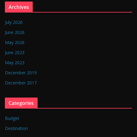
n
Archives
g
l
July 2026
a
June 2026
d
May 2026
e
June 2023
s
May 2023
h
December 2019
December 2017
Categories
Budget
Destination