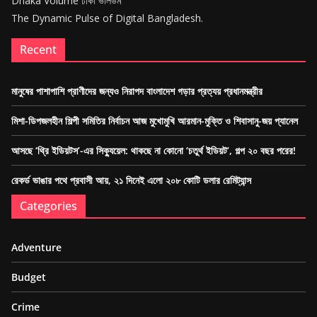
Dhaka Volume ঢাকা ভলিউম
The Dynamic Pulse of Digital Bangladesh.
Recent
মানুষের পাশাপাশি প্রাণীদের জন্যও নিরাপদ বাংলাদেশ গড়ার প্রত্যয় প্রধানমন্ত্রীর
মিশা-ডিপজলহীন শিল্পী সমিতির নির্বাচন আজ মুখোমুখি আরমান-মুক্তি ও শিবাসানু-জয় প্যানেল
আসছে ‘থ্রি ইডিয়টস’-এর সিক্যুয়েল: থাকছে না কোনো ‘চতুর্থ ইডিয়ট’, গল্প ২০ বছর পরের!
রেকর্ড ভাঙার পথে প্রবাসী আয়, ২১ দিনেই এলো ২০৮ কোটি ডলার রেমিট্যান্স
Categories
Adventure
Budget
Crime