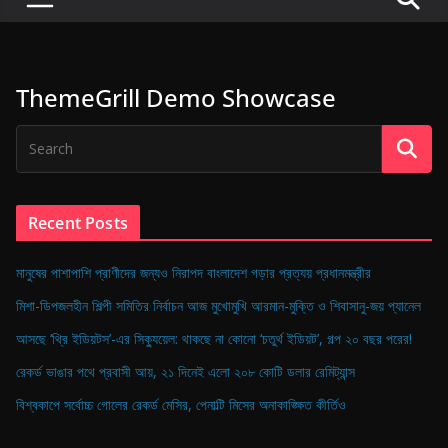
P
u
l
ThemeGrill Demo Showcase
s
e
o
f
D
Recent Posts
i
g
মানুষের পাশাপাশি প্রাণীদের জন্যও নিরাপদ বাংলাদেশ গড়ার প্রত্যয় প্রধানমন্ত্রীর
i
মিশা-ডিপজলহীন শিল্পী সমিতির নির্বাচন আজ মুখোমুখি আরমান-মুক্তি ও শিবাসানু-জয় প্যানেল
t
আসছে ‘থ্রি ইডিয়টস’-এর সিক্যুয়েল: থাকছে না কোনো ‘চতুর্থ ইডিয়ট’, গল্প ২০ বছর পরের!
a
রেকর্ড ভাঙার পথে প্রবাসী আয়, ২১ দিনেই এলো ২০৮ কোটি ডলার রেমিট্যান্স
l
B
বিশ্বকাপে সর্বোচ্চ গোলের রেকর্ড মেসির, পেনাল্টি মিসের অনাকাঙ্ক্ষিত কীর্তিও
a