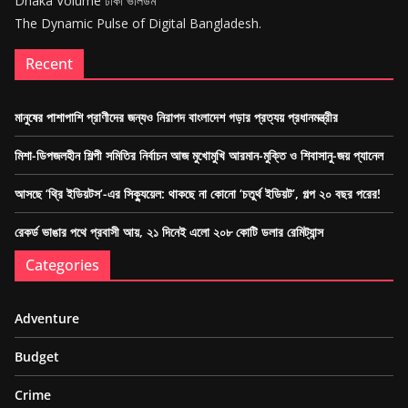
Dhaka Volume ঢাকা ভলিউম
The Dynamic Pulse of Digital Bangladesh.
Recent
মানুষের পাশাপাশি প্রাণীদের জন্যও নিরাপদ বাংলাদেশ গড়ার প্রত্যয় প্রধানমন্ত্রীর
মিশা-ডিপজলহীন শিল্পী সমিতির নির্বাচন আজ মুখোমুখি আরমান-মুক্তি ও শিবাসানু-জয় প্যানেল
আসছে ‘থ্রি ইডিয়টস’-এর সিক্যুয়েল: থাকছে না কোনো ‘চতুর্থ ইডিয়ট’, গল্প ২০ বছর পরের!
রেকর্ড ভাঙার পথে প্রবাসী আয়, ২১ দিনেই এলো ২০৮ কোটি ডলার রেমিট্যান্স
Categories
Adventure
Budget
Crime