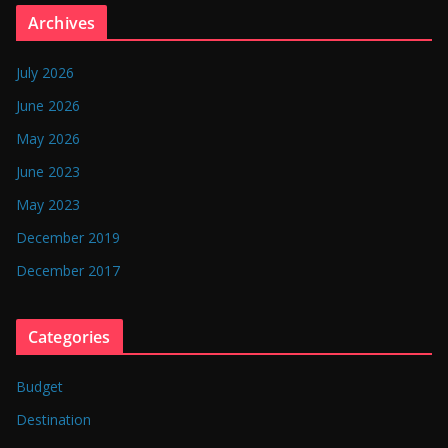
n
Archives
g
l
July 2026
a
June 2026
d
May 2026
e
June 2023
s
May 2023
h
December 2019
December 2017
Categories
Budget
Destination