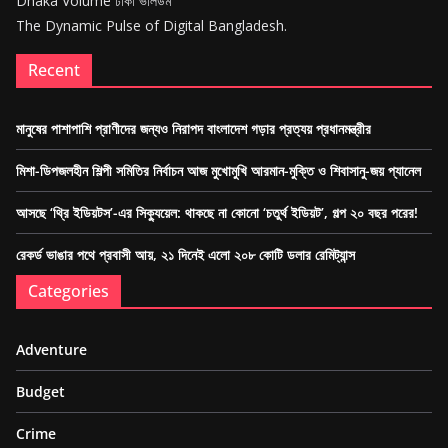
Dhaka Volume ঢাকা ভলিউম
The Dynamic Pulse of Digital Bangladesh.
Recent
মানুষের পাশাপাশি প্রাণীদের জন্যও নিরাপদ বাংলাদেশ গড়ার প্রত্যয় প্রধানমন্ত্রীর
মিশা-ডিপজলহীন শিল্পী সমিতির নির্বাচন আজ মুখোমুখি আরমান-মুক্তি ও শিবাসানু-জয় প্যানেল
আসছে ‘থ্রি ইডিয়টস’-এর সিক্যুয়েল: থাকছে না কোনো ‘চতুর্থ ইডিয়ট’, গল্প ২০ বছর পরের!
রেকর্ড ভাঙার পথে প্রবাসী আয়, ২১ দিনেই এলো ২০৮ কোটি ডলার রেমিট্যান্স
Categories
Adventure
Budget
Crime