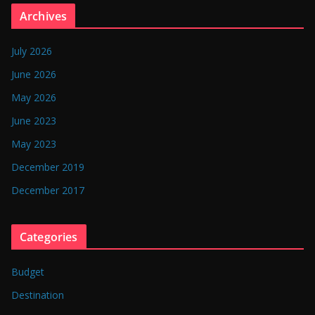
n
Archives
g
l
July 2026
a
June 2026
d
May 2026
e
June 2023
s
May 2023
h
December 2019
December 2017
Categories
Budget
Destination