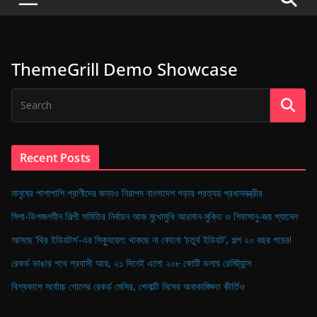
P
u
l
ThemeGrill Demo Showcase
s
e
o
f
D
Recent Posts
i
g
মানুষের পাশাপাশি প্রাণীদের জন্যও নিরাপদ বাংলাদেশ গড়ার প্রত্যয় প্রধানমন্ত্রীর
i
মিশা-ডিপজলহীন শিল্পী সমিতির নির্বাচন আজ মুখোমুখি আরমান-মুক্তি ও শিবাসানু-জয় প্যানেল
t
আসছে ‘থ্রি ইডিয়টস’-এর সিক্যুয়েল: থাকছে না কোনো ‘চতুর্থ ইডিয়ট’, গল্প ২০ বছর পরের!
a
রেকর্ড ভাঙার পথে প্রবাসী আয়, ২১ দিনেই এলো ২০৮ কোটি ডলার রেমিট্যান্স
l
B
বিশ্বকাপে সর্বোচ্চ গোলের রেকর্ড মেসির, পেনাল্টি মিসের অনাকাঙ্ক্ষিত কীর্তিও
a