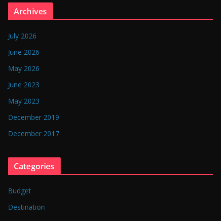
n
Archives
g
l
July 2026
a
June 2026
d
May 2026
e
June 2023
s
May 2023
h
December 2019
December 2017
Categories
Budget
Destination