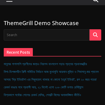
P
u
l
ThemeGrill Demo Showcase
s
e
o
f
D
Recent Posts
i
g
মানুষের পাশাপাশি প্রাণীদের জন্যও নিরাপদ বাংলাদেশ গড়ার প্রত্যয় প্রধানমন্ত্রীর
i
মিশা-ডিপজলহীন শিল্পী সমিতির নির্বাচন আজ মুখোমুখি আরমান-মুক্তি ও শিবাসানু-জয় প্যানেল
t
আসছে ‘থ্রি ইডিয়টস’-এর সিক্যুয়েল: থাকছে না কোনো ‘চতুর্থ ইডিয়ট’, গল্প ২০ বছর পরের!
a
রেকর্ড ভাঙার পথে প্রবাসী আয়, ২১ দিনেই এলো ২০৮ কোটি ডলার রেমিট্যান্স
l
B
বিশ্বকাপে সর্বোচ্চ গোলের রেকর্ড মেসির, পেনাল্টি মিসের অনাকাঙ্ক্ষিত কীর্তিও
a