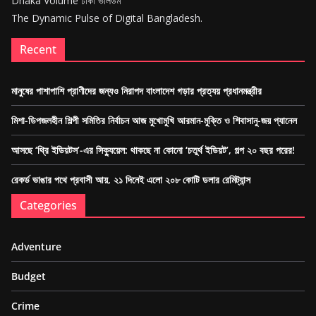
Dhaka Volume ঢাকা ভলিউম
The Dynamic Pulse of Digital Bangladesh.
Recent
মানুষের পাশাপাশি প্রাণীদের জন্যও নিরাপদ বাংলাদেশ গড়ার প্রত্যয় প্রধানমন্ত্রীর
মিশা-ডিপজলহীন শিল্পী সমিতির নির্বাচন আজ মুখোমুখি আরমান-মুক্তি ও শিবাসানু-জয় প্যানেল
আসছে ‘থ্রি ইডিয়টস’-এর সিক্যুয়েল: থাকছে না কোনো ‘চতুর্থ ইডিয়ট’, গল্প ২০ বছর পরের!
রেকর্ড ভাঙার পথে প্রবাসী আয়, ২১ দিনেই এলো ২০৮ কোটি ডলার রেমিট্যান্স
Categories
Adventure
Budget
Crime