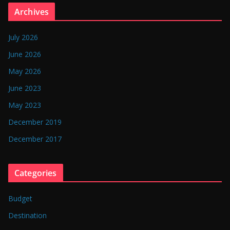
n
Archives
g
l
July 2026
a
June 2026
d
May 2026
e
June 2023
s
May 2023
h
December 2019
December 2017
Categories
Budget
Destination