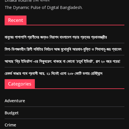
Dhaka Volume ঢাকা ভলিউম
The Dynamic Pulse of Digital Bangladesh.
Recent
মানুষের পাশাপাশি প্রাণীদের জন্যও নিরাপদ বাংলাদেশ গড়ার প্রত্যয় প্রধানমন্ত্রীর
মিশা-ডিপজলহীন শিল্পী সমিতির নির্বাচন আজ মুখোমুখি আরমান-মুক্তি ও শিবাসানু-জয় প্যানেল
আসছে ‘থ্রি ইডিয়টস’-এর সিক্যুয়েল: থাকছে না কোনো ‘চতুর্থ ইডিয়ট’, গল্প ২০ বছর পরের!
রেকর্ড ভাঙার পথে প্রবাসী আয়, ২১ দিনেই এলো ২০৮ কোটি ডলার রেমিট্যান্স
Categories
Adventure
Budget
Crime