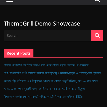
P
u
l
ThemeGrill Demo Showcase
s
e
o
f
D
Recent Posts
i
g
মানুষের পাশাপাশি প্রাণীদের জন্যও নিরাপদ বাংলাদেশ গড়ার প্রত্যয় প্রধানমন্ত্রীর
i
মিশা-ডিপজলহীন শিল্পী সমিতির নির্বাচন আজ মুখোমুখি আরমান-মুক্তি ও শিবাসানু-জয় প্যানেল
t
আসছে ‘থ্রি ইডিয়টস’-এর সিক্যুয়েল: থাকছে না কোনো ‘চতুর্থ ইডিয়ট’, গল্প ২০ বছর পরের!
a
রেকর্ড ভাঙার পথে প্রবাসী আয়, ২১ দিনেই এলো ২০৮ কোটি ডলার রেমিট্যান্স
l
B
বিশ্বকাপে সর্বোচ্চ গোলের রেকর্ড মেসির, পেনাল্টি মিসের অনাকাঙ্ক্ষিত কীর্তিও
a