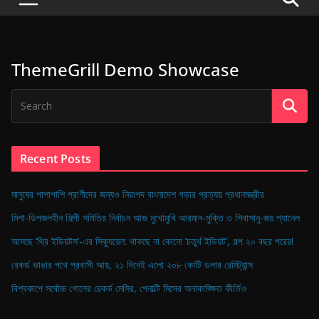
P
u
l
ThemeGrill Demo Showcase
s
e
o
f
D
Recent Posts
i
g
মানুষের পাশাপাশি প্রাণীদের জন্যও নিরাপদ বাংলাদেশ গড়ার প্রত্যয় প্রধানমন্ত্রীর
i
মিশা-ডিপজলহীন শিল্পী সমিতির নির্বাচন আজ মুখোমুখি আরমান-মুক্তি ও শিবাসানু-জয় প্যানেল
t
আসছে ‘থ্রি ইডিয়টস’-এর সিক্যুয়েল: থাকছে না কোনো ‘চতুর্থ ইডিয়ট’, গল্প ২০ বছর পরের!
a
রেকর্ড ভাঙার পথে প্রবাসী আয়, ২১ দিনেই এলো ২০৮ কোটি ডলার রেমিট্যান্স
l
B
বিশ্বকাপে সর্বোচ্চ গোলের রেকর্ড মেসির, পেনাল্টি মিসের অনাকাঙ্ক্ষিত কীর্তিও
a