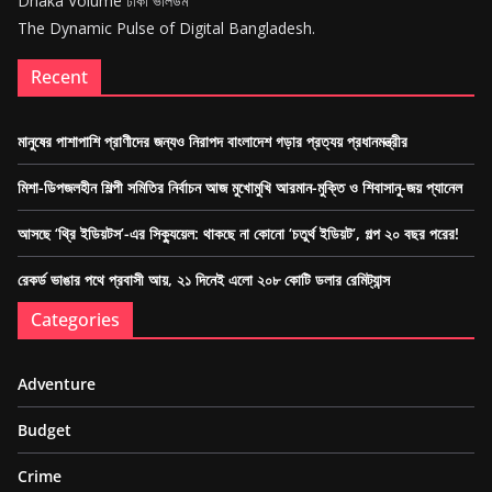
Dhaka Volume ঢাকা ভলিউম
The Dynamic Pulse of Digital Bangladesh.
Recent
মানুষের পাশাপাশি প্রাণীদের জন্যও নিরাপদ বাংলাদেশ গড়ার প্রত্যয় প্রধানমন্ত্রীর
মিশা-ডিপজলহীন শিল্পী সমিতির নির্বাচন আজ মুখোমুখি আরমান-মুক্তি ও শিবাসানু-জয় প্যানেল
আসছে ‘থ্রি ইডিয়টস’-এর সিক্যুয়েল: থাকছে না কোনো ‘চতুর্থ ইডিয়ট’, গল্প ২০ বছর পরের!
রেকর্ড ভাঙার পথে প্রবাসী আয়, ২১ দিনেই এলো ২০৮ কোটি ডলার রেমিট্যান্স
Categories
Adventure
Budget
Crime