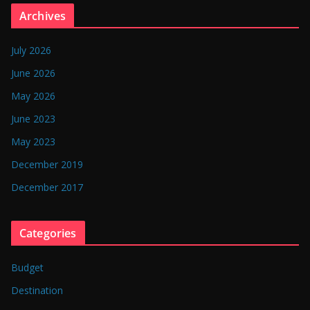
n
Archives
g
l
July 2026
a
June 2026
d
May 2026
e
June 2023
s
May 2023
h
December 2019
December 2017
Categories
Budget
Destination