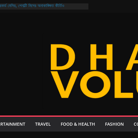
কর্ড মেসির, পেনাল্টি মিসের অনাকাঙ্ক্ষিত কীর্তিও
 জন্যও নিরাপদ বাংলাদেশ গড়ার প্রত্যয় প্রধানমন্ত্রীর
তির নির্বাচন আজ মুখোমুখি আরমান-মুক্তি ও শিবাসানু-জয়
ক্যুয়েল: থাকছে না কোনো ‘চতুর্থ ইডিয়ট’, গল্প ২০ বছর পরের!
 আয়, ২১ দিনেই এলো ২০৮ কোটি ডলার রেমিট্যান্স
ERTAINMENT
TRAVEL
FOOD & HEALTH
FASHION
C