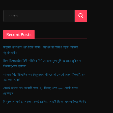
Recent Posts
মানুষের পাশাপাশি প্রাণীদের জন্যও নিরাপদ বাংলাদেশ গড়ার প্রত্যয়
প্রধানমন্ত্রীর
মিশা-ডিপজলহীন শিল্পী সমিতির নির্বাচন আজ মুখোমুখি আরমান-মুক্তি ও
শিবাসানু-জয় প্যানেল
আসছে ‘থ্রি ইডিয়টস’-এর সিক্যুয়েল: থাকছে না কোনো ‘চতুর্থ ইডিয়ট’, গল্প
২০ বছর পরের!
রেকর্ড ভাঙার পথে প্রবাসী আয়, ২১ দিনেই এলো ২০৮ কোটি ডলার
রেমিট্যান্স
বিশ্বকাপে সর্বোচ্চ গোলের রেকর্ড মেসির, পেনাল্টি মিসের অনাকাঙ্ক্ষিত কীর্তিও