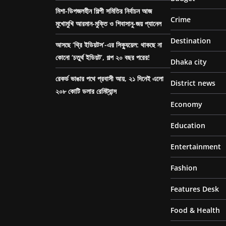
মিশা-ডিপজলহীন শিল্পী সমিতির নির্বাচন আজ
Crime
মুখোমুখি আরমান-মুক্তি ও শিবাসানু-জয় প্যানেল
Destination
আসছে ‘থ্রি ইডিয়টস’-এর সিক্যুয়েল: থাকছে না
কোনো ‘চতুর্থ ইডিয়ট’, গল্প ২০ বছর পরের!
Dhaka city
রেকর্ড ভাঙার পথে প্রবাসী আয়, ২১ দিনেই এলো
District news
২০৮ কোটি ডলার রেমিট্যান্স
Economy
Education
Entertainment
Fashion
Features Desk
Food & Health