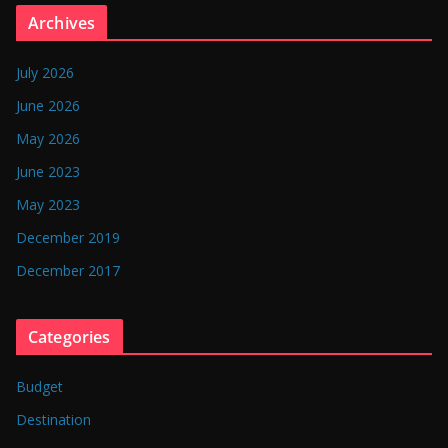
n
Archives
g
l
July 2026
a
June 2026
d
May 2026
e
June 2023
s
May 2023
h
December 2019
December 2017
Categories
Budget
Destination