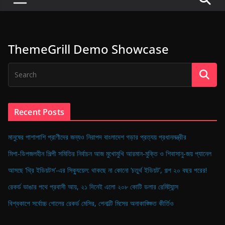
P
u
l
ThemeGrill Demo Showcase
s
e
o
f
D
Recent Posts
i
g
মানুষের পাশাপাশি প্রাণীদের জন্যও নিরাপদ বাংলাদেশ গড়ার প্রত্যয় প্রধানমন্ত্রীর
i
মিশা-ডিপজলহীন শিল্পী সমিতির নির্বাচন আজ মুখোমুখি আরমান-মুক্তি ও শিবাসানু-জয় প্যানেল
t
আসছে ‘থ্রি ইডিয়টস’-এর সিক্যুয়েল: থাকছে না কোনো ‘চতুর্থ ইডিয়ট’, গল্প ২০ বছর পরের!
a
রেকর্ড ভাঙার পথে প্রবাসী আয়, ২১ দিনেই এলো ২০৮ কোটি ডলার রেমিট্যান্স
l
B
বিশ্বকাপে সর্বোচ্চ গোলের রেকর্ড মেসির, পেনাল্টি মিসের অনাকাঙ্ক্ষিত কীর্তিও
a