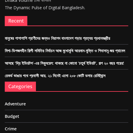
Dhaka Volume ঢাকা ভলিউম
The Dynamic Pulse of Digital Bangladesh.
Recent
মানুষের পাশাপাশি প্রাণীদের জন্যও নিরাপদ বাংলাদেশ গড়ার প্রত্যয় প্রধানমন্ত্রীর
মিশা-ডিপজলহীন শিল্পী সমিতির নির্বাচন আজ মুখোমুখি আরমান-মুক্তি ও শিবাসানু-জয় প্যানেল
আসছে ‘থ্রি ইডিয়টস’-এর সিক্যুয়েল: থাকছে না কোনো ‘চতুর্থ ইডিয়ট’, গল্প ২০ বছর পরের!
রেকর্ড ভাঙার পথে প্রবাসী আয়, ২১ দিনেই এলো ২০৮ কোটি ডলার রেমিট্যান্স
Categories
Adventure
Budget
Crime