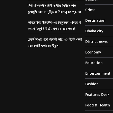
মিশা-ডিপজলহীন শিল্পী সমিতির নির্বাচন আজ
Crime
মুখোমুখি আরমান-মুক্তি ও শিবাসানু-জয় প্যানেল
Destination
আসছে ‘থ্রি ইডিয়টস’-এর সিক্যুয়েল: থাকছে না
কোনো ‘চতুর্থ ইডিয়ট’, গল্প ২০ বছর পরের!
Dhaka city
রেকর্ড ভাঙার পথে প্রবাসী আয়, ২১ দিনেই এলো
District news
২০৮ কোটি ডলার রেমিট্যান্স
Economy
Education
Entertainment
Fashion
Features Desk
Food & Health