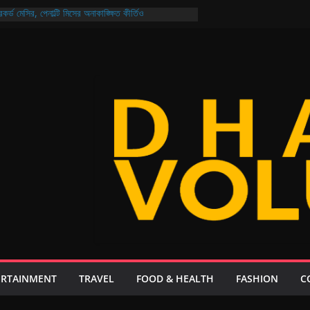
কর্ড মেসির, পেনাল্টি মিসের অনাকাঙ্ক্ষিত কীর্তিও
 জন্যও নিরাপদ বাংলাদেশ গড়ার প্রত্যয় প্রধানমন্ত্রীর
ির নির্বাচন আজ মুখোমুখি আরমান-মুক্তি ও শিবাসানু-জয়
ক্যুয়েল: থাকছে না কোনো ‘চতুর্থ ইডিয়ট’, গল্প ২০ বছর পরের!
 আয়, ২১ দিনেই এলো ২০৮ কোটি ডলার রেমিট্যান্স
ERTAINMENT
TRAVEL
FOOD & HEALTH
FASHION
C