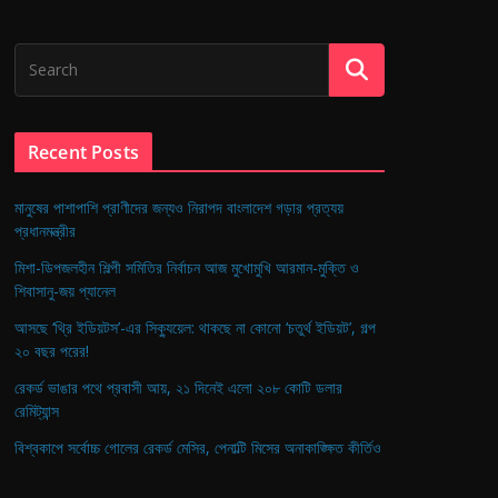
Recent Posts
মানুষের পাশাপাশি প্রাণীদের জন্যও নিরাপদ বাংলাদেশ গড়ার প্রত্যয়
প্রধানমন্ত্রীর
মিশা-ডিপজলহীন শিল্পী সমিতির নির্বাচন আজ মুখোমুখি আরমান-মুক্তি ও
শিবাসানু-জয় প্যানেল
আসছে ‘থ্রি ইডিয়টস’-এর সিক্যুয়েল: থাকছে না কোনো ‘চতুর্থ ইডিয়ট’, গল্প
২০ বছর পরের!
রেকর্ড ভাঙার পথে প্রবাসী আয়, ২১ দিনেই এলো ২০৮ কোটি ডলার
রেমিট্যান্স
বিশ্বকাপে সর্বোচ্চ গোলের রেকর্ড মেসির, পেনাল্টি মিসের অনাকাঙ্ক্ষিত কীর্তিও