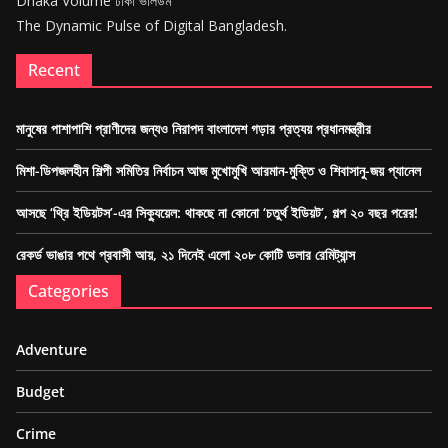
Dhaka Volume ঢাকা ভলিউম
The Dynamic Pulse of Digital Bangladesh.
Recent
মানুষের পাশাপাশি প্রাণীদের জন্যও নিরাপদ বাংলাদেশ গড়ার প্রত্যয় প্রধানমন্ত্রীর
মিশা-ডিপজলহীন শিল্পী সমিতির নির্বাচন আজ মুখোমুখি আরমান-মুক্তি ও শিবাসানু-জয় প্যানেল
আসছে ‘থ্রি ইডিয়টস’-এর সিক্যুয়েল: থাকছে না কোনো ‘চতুর্থ ইডিয়ট’, গল্প ২০ বছর পরের!
রেকর্ড ভাঙার পথে প্রবাসী আয়, ২১ দিনেই এলো ২০৮ কোটি ডলার রেমিট্যান্স
Categories
Adventure
Budget
Crime