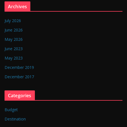
n
Archives
g
l
July 2026
a
June 2026
d
May 2026
e
June 2023
s
May 2023
h
December 2019
December 2017
Categories
Budget
Destination