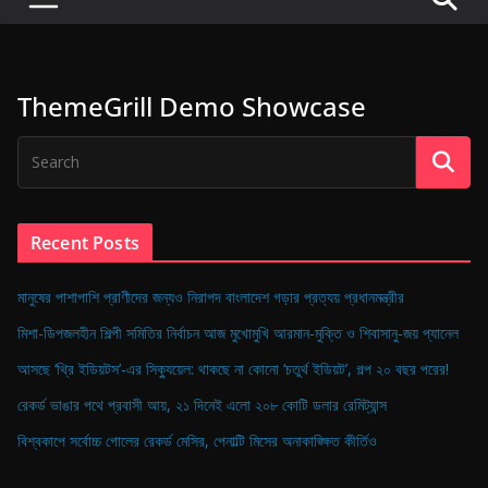
P
u
l
ThemeGrill Demo Showcase
s
e
o
f
D
Recent Posts
i
g
মানুষের পাশাপাশি প্রাণীদের জন্যও নিরাপদ বাংলাদেশ গড়ার প্রত্যয় প্রধানমন্ত্রীর
i
মিশা-ডিপজলহীন শিল্পী সমিতির নির্বাচন আজ মুখোমুখি আরমান-মুক্তি ও শিবাসানু-জয় প্যানেল
t
আসছে ‘থ্রি ইডিয়টস’-এর সিক্যুয়েল: থাকছে না কোনো ‘চতুর্থ ইডিয়ট’, গল্প ২০ বছর পরের!
a
রেকর্ড ভাঙার পথে প্রবাসী আয়, ২১ দিনেই এলো ২০৮ কোটি ডলার রেমিট্যান্স
l
B
বিশ্বকাপে সর্বোচ্চ গোলের রেকর্ড মেসির, পেনাল্টি মিসের অনাকাঙ্ক্ষিত কীর্তিও
a