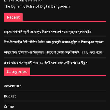
Dhaka Volume ঢাকা ভলিউম
The Dynamic Pulse of Digital Bangladesh.
Recent
মানুষের পাশাপাশি প্রাণীদের জন্যও নিরাপদ বাংলাদেশ গড়ার প্রত্যয় প্রধানমন্ত্রীর
মিশা-ডিপজলহীন শিল্পী সমিতির নির্বাচন আজ মুখোমুখি আরমান-মুক্তি ও শিবাসানু-জয় প্যানেল
আসছে ‘থ্রি ইডিয়টস’-এর সিক্যুয়েল: থাকছে না কোনো ‘চতুর্থ ইডিয়ট’, গল্প ২০ বছর পরের!
রেকর্ড ভাঙার পথে প্রবাসী আয়, ২১ দিনেই এলো ২০৮ কোটি ডলার রেমিট্যান্স
Categories
Adventure
Budget
Crime