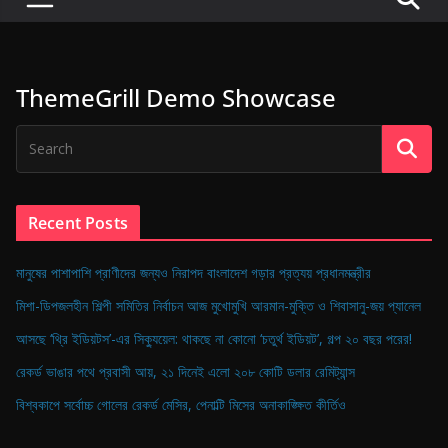
P
u
l
ThemeGrill Demo Showcase
s
e
o
f
D
Recent Posts
i
g
মানুষের পাশাপাশি প্রাণীদের জন্যও নিরাপদ বাংলাদেশ গড়ার প্রত্যয় প্রধানমন্ত্রীর
i
মিশা-ডিপজলহীন শিল্পী সমিতির নির্বাচন আজ মুখোমুখি আরমান-মুক্তি ও শিবাসানু-জয় প্যানেল
t
আসছে ‘থ্রি ইডিয়টস’-এর সিক্যুয়েল: থাকছে না কোনো ‘চতুর্থ ইডিয়ট’, গল্প ২০ বছর পরের!
a
রেকর্ড ভাঙার পথে প্রবাসী আয়, ২১ দিনেই এলো ২০৮ কোটি ডলার রেমিট্যান্স
l
B
বিশ্বকাপে সর্বোচ্চ গোলের রেকর্ড মেসির, পেনাল্টি মিসের অনাকাঙ্ক্ষিত কীর্তিও
a