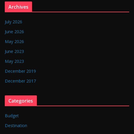
n
Archives
g
l
July 2026
a
June 2026
d
May 2026
e
June 2023
s
May 2023
h
December 2019
December 2017
Categories
Budget
Destination