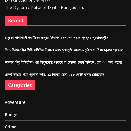
Dhaka Volume ঢাকা ভলিউম
The Dynamic Pulse of Digital Bangladesh.
Recent
মানুষের পাশাপাশি প্রাণীদের জন্যও নিরাপদ বাংলাদেশ গড়ার প্রত্যয় প্রধানমন্ত্রীর
মিশা-ডিপজলহীন শিল্পী সমিতির নির্বাচন আজ মুখোমুখি আরমান-মুক্তি ও শিবাসানু-জয় প্যানেল
আসছে ‘থ্রি ইডিয়টস’-এর সিক্যুয়েল: থাকছে না কোনো ‘চতুর্থ ইডিয়ট’, গল্প ২০ বছর পরের!
রেকর্ড ভাঙার পথে প্রবাসী আয়, ২১ দিনেই এলো ২০৮ কোটি ডলার রেমিট্যান্স
Categories
Adventure
Budget
Crime