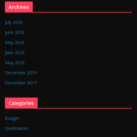
n
Archives
g
l
July 2026
a
June 2026
d
May 2026
e
June 2023
s
May 2023
h
December 2019
December 2017
Categories
Budget
Destination