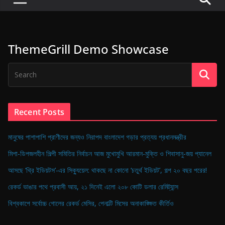
P
u
l
ThemeGrill Demo Showcase
s
e
o
f
D
Recent Posts
i
g
মানুষের পাশাপাশি প্রাণীদের জন্যও নিরাপদ বাংলাদেশ গড়ার প্রত্যয় প্রধানমন্ত্রীর
i
মিশা-ডিপজলহীন শিল্পী সমিতির নির্বাচন আজ মুখোমুখি আরমান-মুক্তি ও শিবাসানু-জয় প্যানেল
t
আসছে ‘থ্রি ইডিয়টস’-এর সিক্যুয়েল: থাকছে না কোনো ‘চতুর্থ ইডিয়ট’, গল্প ২০ বছর পরের!
a
রেকর্ড ভাঙার পথে প্রবাসী আয়, ২১ দিনেই এলো ২০৮ কোটি ডলার রেমিট্যান্স
l
B
বিশ্বকাপে সর্বোচ্চ গোলের রেকর্ড মেসির, পেনাল্টি মিসের অনাকাঙ্ক্ষিত কীর্তিও
a