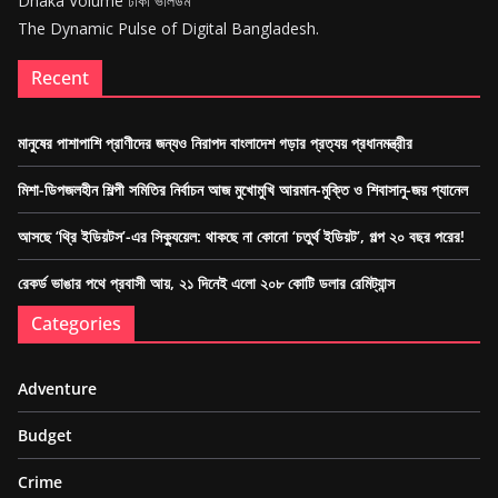
Dhaka Volume ঢাকা ভলিউম
The Dynamic Pulse of Digital Bangladesh.
Recent
মানুষের পাশাপাশি প্রাণীদের জন্যও নিরাপদ বাংলাদেশ গড়ার প্রত্যয় প্রধানমন্ত্রীর
মিশা-ডিপজলহীন শিল্পী সমিতির নির্বাচন আজ মুখোমুখি আরমান-মুক্তি ও শিবাসানু-জয় প্যানেল
আসছে ‘থ্রি ইডিয়টস’-এর সিক্যুয়েল: থাকছে না কোনো ‘চতুর্থ ইডিয়ট’, গল্প ২০ বছর পরের!
রেকর্ড ভাঙার পথে প্রবাসী আয়, ২১ দিনেই এলো ২০৮ কোটি ডলার রেমিট্যান্স
Categories
Adventure
Budget
Crime