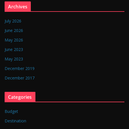
n
Archives
g
l
July 2026
a
June 2026
d
May 2026
e
June 2023
s
May 2023
h
December 2019
December 2017
Categories
Budget
Destination