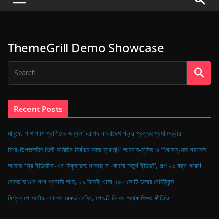
P
u
l
ThemeGrill Demo Showcase
s
e
o
f
D
Recent Posts
i
g
মানুষের পাশাপাশি প্রাণীদের জন্যও নিরাপদ বাংলাদেশ গড়ার প্রত্যয় প্রধানমন্ত্রীর
i
মিশা-ডিপজলহীন শিল্পী সমিতির নির্বাচন আজ মুখোমুখি আরমান-মুক্তি ও শিবাসানু-জয় প্যানেল
t
আসছে ‘থ্রি ইডিয়টস’-এর সিক্যুয়েল: থাকছে না কোনো ‘চতুর্থ ইডিয়ট’, গল্প ২০ বছর পরের!
a
রেকর্ড ভাঙার পথে প্রবাসী আয়, ২১ দিনেই এলো ২০৮ কোটি ডলার রেমিট্যান্স
l
B
বিশ্বকাপে সর্বোচ্চ গোলের রেকর্ড মেসির, পেনাল্টি মিসের অনাকাঙ্ক্ষিত কীর্তিও
a