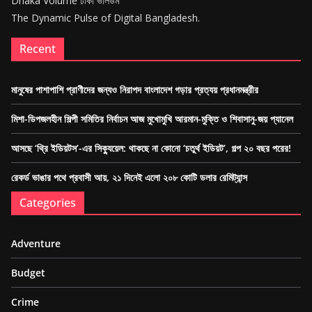
Dhaka Volume ঢাকা ভলিউম
The Dynamic Pulse of Digital Bangladesh.
Recent
মানুষের পাশাপাশি প্রাণীদের জন্যও নিরাপদ বাংলাদেশ গড়ার প্রত্যয় প্রধানমন্ত্রীর
মিশা-ডিপজলহীন শিল্পী সমিতির নির্বাচন আজ মুখোমুখি আরমান-মুক্তি ও শিবাসানু-জয় প্যানেল
আসছে ‘থ্রি ইডিয়টস’-এর সিক্যুয়েল: থাকছে না কোনো ‘চতুর্থ ইডিয়ট’, গল্প ২০ বছর পরের!
রেকর্ড ভাঙার পথে প্রবাসী আয়, ২১ দিনেই এলো ২০৮ কোটি ডলার রেমিট্যান্স
Categories
Adventure
Budget
Crime