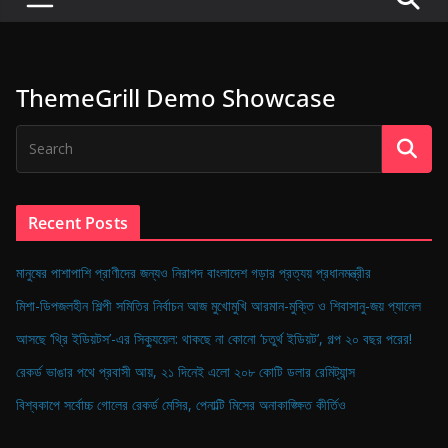
P
u
l
ThemeGrill Demo Showcase
s
e
o
f
D
Recent Posts
i
g
মানুষের পাশাপাশি প্রাণীদের জন্যও নিরাপদ বাংলাদেশ গড়ার প্রত্যয় প্রধানমন্ত্রীর
i
মিশা-ডিপজলহীন শিল্পী সমিতির নির্বাচন আজ মুখোমুখি আরমান-মুক্তি ও শিবাসানু-জয় প্যানেল
t
আসছে ‘থ্রি ইডিয়টস’-এর সিক্যুয়েল: থাকছে না কোনো ‘চতুর্থ ইডিয়ট’, গল্প ২০ বছর পরের!
a
রেকর্ড ভাঙার পথে প্রবাসী আয়, ২১ দিনেই এলো ২০৮ কোটি ডলার রেমিট্যান্স
l
B
বিশ্বকাপে সর্বোচ্চ গোলের রেকর্ড মেসির, পেনাল্টি মিসের অনাকাঙ্ক্ষিত কীর্তিও
a