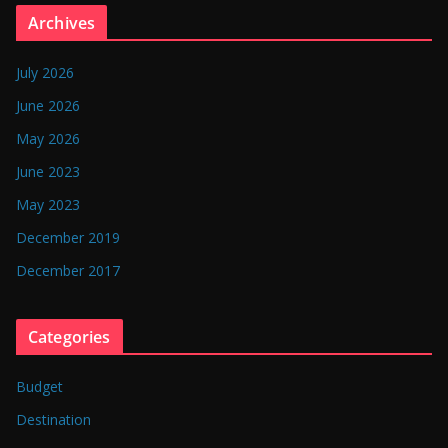
n
Archives
g
l
July 2026
a
June 2026
d
May 2026
e
June 2023
s
May 2023
h
December 2019
December 2017
Categories
Budget
Destination