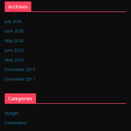
n
Archives
g
l
July 2026
a
June 2026
d
May 2026
e
June 2023
s
May 2023
h
December 2019
December 2017
Categories
Budget
Destination