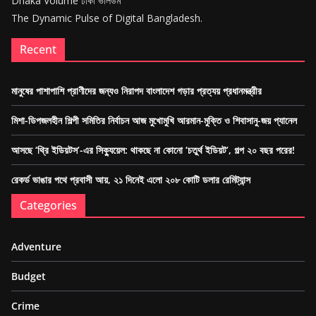
Dhaka Volume ঢাকা ভলিউম
The Dynamic Pulse of Digital Bangladesh.
Recent
মানুষের পাশাপাশি প্রাণীদের জন্যও নিরাপদ বাংলাদেশ গড়ার প্রত্যয় প্রধানমন্ত্রীর
মিশা-ডিপজলহীন শিল্পী সমিতির নির্বাচন আজ মুখোমুখি আরমান-মুক্তি ও শিবাসানু-জয় প্যানেল
আসছে ‘থ্রি ইডিয়টস’-এর সিক্যুয়েল: থাকছে না কোনো ‘চতুর্থ ইডিয়ট’, গল্প ২০ বছর পরের!
রেকর্ড ভাঙার পথে প্রবাসী আয়, ২১ দিনেই এলো ২০৮ কোটি ডলার রেমিট্যান্স
Categories
Adventure
Budget
Crime