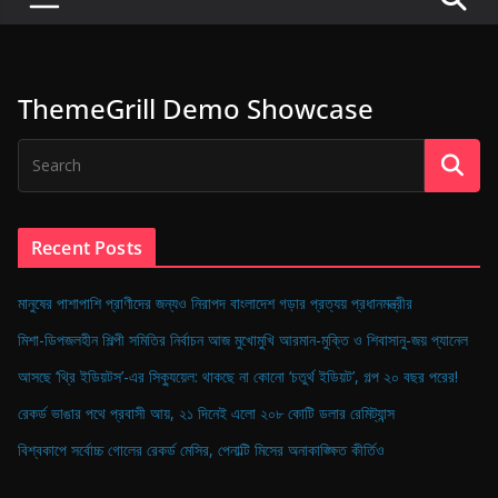
P
u
l
ThemeGrill Demo Showcase
s
e
o
f
D
Recent Posts
i
g
মানুষের পাশাপাশি প্রাণীদের জন্যও নিরাপদ বাংলাদেশ গড়ার প্রত্যয় প্রধানমন্ত্রীর
i
মিশা-ডিপজলহীন শিল্পী সমিতির নির্বাচন আজ মুখোমুখি আরমান-মুক্তি ও শিবাসানু-জয় প্যানেল
t
আসছে ‘থ্রি ইডিয়টস’-এর সিক্যুয়েল: থাকছে না কোনো ‘চতুর্থ ইডিয়ট’, গল্প ২০ বছর পরের!
a
রেকর্ড ভাঙার পথে প্রবাসী আয়, ২১ দিনেই এলো ২০৮ কোটি ডলার রেমিট্যান্স
l
B
বিশ্বকাপে সর্বোচ্চ গোলের রেকর্ড মেসির, পেনাল্টি মিসের অনাকাঙ্ক্ষিত কীর্তিও
a