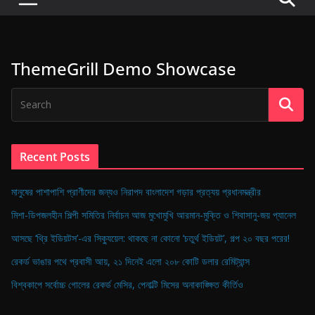
P
u
l
ThemeGrill Demo Showcase
s
e
o
f
D
Recent Posts
i
g
মানুষের পাশাপাশি প্রাণীদের জন্যও নিরাপদ বাংলাদেশ গড়ার প্রত্যয় প্রধানমন্ত্রীর
i
মিশা-ডিপজলহীন শিল্পী সমিতির নির্বাচন আজ মুখোমুখি আরমান-মুক্তি ও শিবাসানু-জয় প্যানেল
t
আসছে ‘থ্রি ইডিয়টস’-এর সিক্যুয়েল: থাকছে না কোনো ‘চতুর্থ ইডিয়ট’, গল্প ২০ বছর পরের!
a
রেকর্ড ভাঙার পথে প্রবাসী আয়, ২১ দিনেই এলো ২০৮ কোটি ডলার রেমিট্যান্স
l
B
বিশ্বকাপে সর্বোচ্চ গোলের রেকর্ড মেসির, পেনাল্টি মিসের অনাকাঙ্ক্ষিত কীর্তিও
a