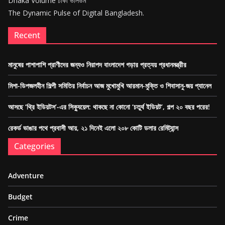
Dhaka Volume ঢাকা ভলিউম
The Dynamic Pulse of Digital Bangladesh.
Recent
মানুষের পাশাপাশি প্রাণীদের জন্যও নিরাপদ বাংলাদেশ গড়ার প্রত্যয় প্রধানমন্ত্রীর
মিশা-ডিপজলহীন শিল্পী সমিতির নির্বাচন আজ মুখোমুখি আরমান-মুক্তি ও শিবাসানু-জয় প্যানেল
আসছে ‘থ্রি ইডিয়টস’-এর সিক্যুয়েল: থাকছে না কোনো ‘চতুর্থ ইডিয়ট’, গল্প ২০ বছর পরের!
রেকর্ড ভাঙার পথে প্রবাসী আয়, ২১ দিনেই এলো ২০৮ কোটি ডলার রেমিট্যান্স
Categories
Adventure
Budget
Crime