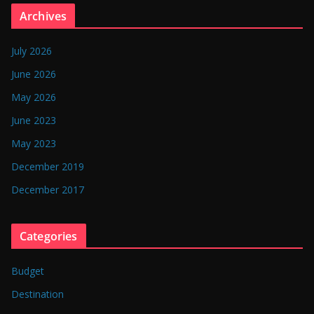
n
Archives
g
l
July 2026
a
June 2026
d
May 2026
e
June 2023
s
May 2023
h
December 2019
December 2017
Categories
Budget
Destination