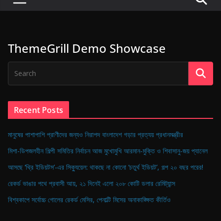
P
u
l
ThemeGrill Demo Showcase
s
e
o
f
D
Recent Posts
i
g
মানুষের পাশাপাশি প্রাণীদের জন্যও নিরাপদ বাংলাদেশ গড়ার প্রত্যয় প্রধানমন্ত্রীর
i
মিশা-ডিপজলহীন শিল্পী সমিতির নির্বাচন আজ মুখোমুখি আরমান-মুক্তি ও শিবাসানু-জয় প্যানেল
t
আসছে ‘থ্রি ইডিয়টস’-এর সিক্যুয়েল: থাকছে না কোনো ‘চতুর্থ ইডিয়ট’, গল্প ২০ বছর পরের!
a
রেকর্ড ভাঙার পথে প্রবাসী আয়, ২১ দিনেই এলো ২০৮ কোটি ডলার রেমিট্যান্স
l
B
বিশ্বকাপে সর্বোচ্চ গোলের রেকর্ড মেসির, পেনাল্টি মিসের অনাকাঙ্ক্ষিত কীর্তিও
a