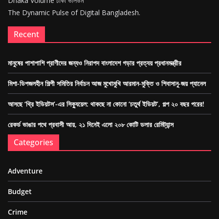
Dhaka Volume ঢাকা ভলিউম
The Dynamic Pulse of Digital Bangladesh.
Recent
মানুষের পাশাপাশি প্রাণীদের জন্যও নিরাপদ বাংলাদেশ গড়ার প্রত্যয় প্রধানমন্ত্রীর
মিশা-ডিপজলহীন শিল্পী সমিতির নির্বাচন আজ মুখোমুখি আরমান-মুক্তি ও শিবাসানু-জয় প্যানেল
আসছে ‘থ্রি ইডিয়টস’-এর সিক্যুয়েল: থাকছে না কোনো ‘চতুর্থ ইডিয়ট’, গল্প ২০ বছর পরের!
রেকর্ড ভাঙার পথে প্রবাসী আয়, ২১ দিনেই এলো ২০৮ কোটি ডলার রেমিট্যান্স
Categories
Adventure
Budget
Crime