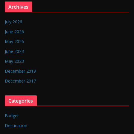
n
Archives
g
l
July 2026
a
June 2026
d
May 2026
e
June 2023
s
May 2023
h
December 2019
December 2017
Categories
Budget
Destination