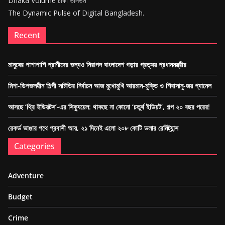
Dhaka Volume ঢাকা ভলিউম
The Dynamic Pulse of Digital Bangladesh.
Recent
মানুষের পাশাপাশি প্রাণীদের জন্যও নিরাপদ বাংলাদেশ গড়ার প্রত্যয় প্রধানমন্ত্রীর
মিশা-ডিপজলহীন শিল্পী সমিতির নির্বাচন আজ মুখোমুখি আরমান-মুক্তি ও শিবাসানু-জয় প্যানেল
আসছে ‘থ্রি ইডিয়টস’-এর সিক্যুয়েল: থাকছে না কোনো ‘চতুর্থ ইডিয়ট’, গল্প ২০ বছর পরের!
রেকর্ড ভাঙার পথে প্রবাসী আয়, ২১ দিনেই এলো ২০৮ কোটি ডলার রেমিট্যান্স
Categories
Adventure
Budget
Crime