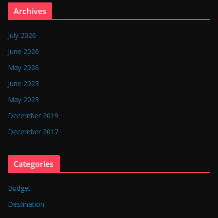
n
Archives
g
l
July 2026
a
June 2026
d
May 2026
e
June 2023
s
May 2023
h
December 2019
December 2017
Categories
Budget
Destination