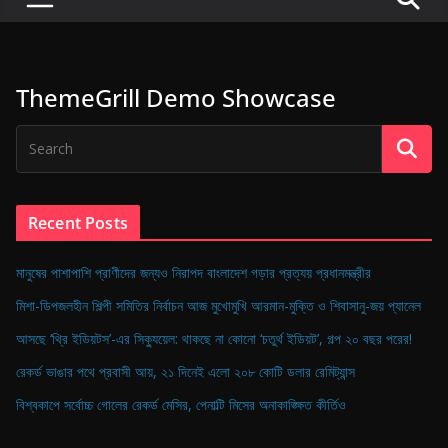
P
u
l
ThemeGrill Demo Showcase
s
e
o
f
D
Recent Posts
i
g
মানুষের পাশাপাশি প্রাণীদের জন্যও নিরাপদ বাংলাদেশ গড়ার প্রত্যয় প্রধানমন্ত্রীর
i
মিশা-ডিপজলহীন শিল্পী সমিতির নির্বাচন আজ মুখোমুখি আরমান-মুক্তি ও শিবাসানু-জয় প্যানেল
t
আসছে ‘থ্রি ইডিয়টস’-এর সিক্যুয়েল: থাকছে না কোনো ‘চতুর্থ ইডিয়ট’, গল্প ২০ বছর পরের!
a
রেকর্ড ভাঙার পথে প্রবাসী আয়, ২১ দিনেই এলো ২০৮ কোটি ডলার রেমিট্যান্স
l
B
বিশ্বকাপে সর্বোচ্চ গোলের রেকর্ড মেসির, পেনাল্টি মিসের অনাকাঙ্ক্ষিত কীর্তিও
a