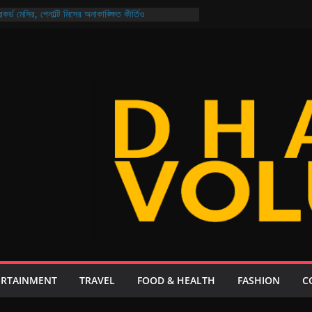
কর্ড মেসির, পেনাল্টি মিসের অনাকাঙ্ক্ষিত কীর্তিও
 জন্যও নিরাপদ বাংলাদেশ গড়ার প্রত্যয় প্রধানমন্ত্রীর
ির নির্বাচন আজ মুখোমুখি আরমান-মুক্তি ও শিবাসানু-জয়
ক্যুয়েল: থাকছে না কোনো ‘চতুর্থ ইডিয়ট’, গল্প ২০ বছর পরের!
 আয়, ২১ দিনেই এলো ২০৮ কোটি ডলার রেমিট্যান্স
ERTAINMENT
TRAVEL
FOOD & HEALTH
FASHION
C