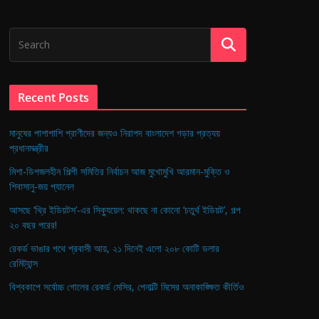
Recent Posts
মানুষের পাশাপাশি প্রাণীদের জন্যও নিরাপদ বাংলাদেশ গড়ার প্রত্যয়
প্রধানমন্ত্রীর
মিশা-ডিপজলহীন শিল্পী সমিতির নির্বাচন আজ মুখোমুখি আরমান-মুক্তি ও
শিবাসানু-জয় প্যানেল
আসছে ‘থ্রি ইডিয়টস’-এর সিক্যুয়েল: থাকছে না কোনো ‘চতুর্থ ইডিয়ট’, গল্প
২০ বছর পরের!
রেকর্ড ভাঙার পথে প্রবাসী আয়, ২১ দিনেই এলো ২০৮ কোটি ডলার
রেমিট্যান্স
বিশ্বকাপে সর্বোচ্চ গোলের রেকর্ড মেসির, পেনাল্টি মিসের অনাকাঙ্ক্ষিত কীর্তিও