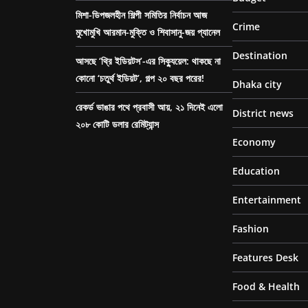
মিশা-ডিপজলহীন শিল্পী সমিতির নির্বাচন আজ
Crime
মুখোমুখি আরমান-মুক্তি ও শিবাসানু-জয় প্যানেল
Destination
আসছে ‘থ্রি ইডিয়টস’-এর সিক্যুয়েল: থাকছে না
কোনো ‘চতুর্থ ইডিয়ট’, গল্প ২০ বছর পরের!
Dhaka city
রেকর্ড ভাঙার পথে প্রবাসী আয়, ২১ দিনেই এলো
District news
২০৮ কোটি ডলার রেমিট্যান্স
Economy
Education
Entertainment
Fashion
Features Desk
Food & Health