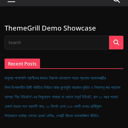
P
u
l
ThemeGrill Demo Showcase
s
e
o
f
D
Recent Posts
i
g
মানুষের পাশাপাশি প্রাণীদের জন্যও নিরাপদ বাংলাদেশ গড়ার প্রত্যয় প্রধানমন্ত্রীর
i
মিশা-ডিপজলহীন শিল্পী সমিতির নির্বাচন আজ মুখোমুখি আরমান-মুক্তি ও শিবাসানু-জয় প্যানেল
t
আসছে ‘থ্রি ইডিয়টস’-এর সিক্যুয়েল: থাকছে না কোনো ‘চতুর্থ ইডিয়ট’, গল্প ২০ বছর পরের!
a
রেকর্ড ভাঙার পথে প্রবাসী আয়, ২১ দিনেই এলো ২০৮ কোটি ডলার রেমিট্যান্স
l
B
বিশ্বকাপে সর্বোচ্চ গোলের রেকর্ড মেসির, পেনাল্টি মিসের অনাকাঙ্ক্ষিত কীর্তিও
a