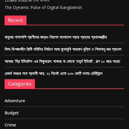
Dhaka Volume ঢাকা ভলিউম
The Dynamic Pulse of Digital Bangladesh.
Recent
মানুষের পাশাপাশি প্রাণীদের জন্যও নিরাপদ বাংলাদেশ গড়ার প্রত্যয় প্রধানমন্ত্রীর
মিশা-ডিপজলহীন শিল্পী সমিতির নির্বাচন আজ মুখোমুখি আরমান-মুক্তি ও শিবাসানু-জয় প্যানেল
আসছে ‘থ্রি ইডিয়টস’-এর সিক্যুয়েল: থাকছে না কোনো ‘চতুর্থ ইডিয়ট’, গল্প ২০ বছর পরের!
রেকর্ড ভাঙার পথে প্রবাসী আয়, ২১ দিনেই এলো ২০৮ কোটি ডলার রেমিট্যান্স
Categories
Adventure
Budget
Crime