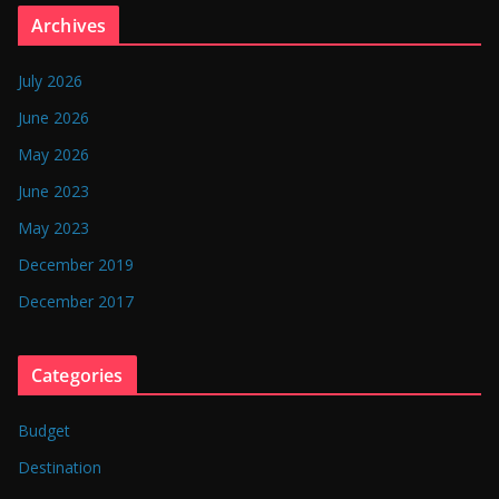
n
Archives
g
l
July 2026
a
June 2026
d
May 2026
e
June 2023
s
May 2023
h
December 2019
December 2017
Categories
Budget
Destination