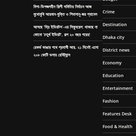
মিশা-ডিপজলহীন শিল্পী সমিতির নির্বাচন আজ
Crime
মুখোমুখি আরমান-মুক্তি ও শিবাসানু-জয় প্যানেল
Destination
আসছে ‘থ্রি ইডিয়টস’-এর সিক্যুয়েল: থাকছে না
কোনো ‘চতুর্থ ইডিয়ট’, গল্প ২০ বছর পরের!
Dhaka city
রেকর্ড ভাঙার পথে প্রবাসী আয়, ২১ দিনেই এলো
District news
২০৮ কোটি ডলার রেমিট্যান্স
Economy
Education
Entertainment
Fashion
Features Desk
Food & Health