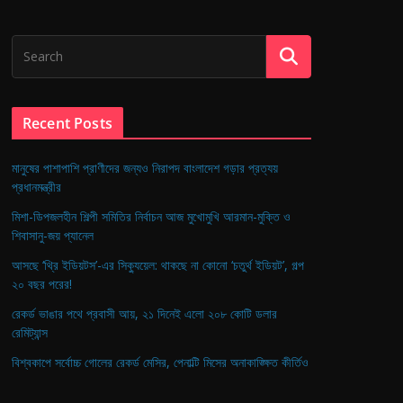
Recent Posts
মানুষের পাশাপাশি প্রাণীদের জন্যও নিরাপদ বাংলাদেশ গড়ার প্রত্যয়
প্রধানমন্ত্রীর
মিশা-ডিপজলহীন শিল্পী সমিতির নির্বাচন আজ মুখোমুখি আরমান-মুক্তি ও
শিবাসানু-জয় প্যানেল
আসছে ‘থ্রি ইডিয়টস’-এর সিক্যুয়েল: থাকছে না কোনো ‘চতুর্থ ইডিয়ট’, গল্প
২০ বছর পরের!
রেকর্ড ভাঙার পথে প্রবাসী আয়, ২১ দিনেই এলো ২০৮ কোটি ডলার
রেমিট্যান্স
বিশ্বকাপে সর্বোচ্চ গোলের রেকর্ড মেসির, পেনাল্টি মিসের অনাকাঙ্ক্ষিত কীর্তিও