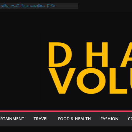
মেসির, পেনাল্টি মিসের অনাকাঙ্ক্ষিত কীর্তিও
ও নিরাপদ বাংলাদেশ গড়ার প্রত্যয় প্রধানমন্ত্রীর
ির্বাচন আজ মুখোমুখি আরমান-মুক্তি ও শিবাসানু-জয়
য়েল: থাকছে না কোনো ‘চতুর্থ ইডিয়ট’, গল্প ২০ বছর পরের!
, ২১ দিনেই এলো ২০৮ কোটি ডলার রেমিট্যান্স
ERTAINMENT
TRAVEL
FOOD & HEALTH
FASHION
C