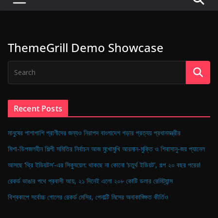
P
u
l
ThemeGrill Demo Showcase
s
e
o
f
D
Recent Posts
i
g
মানুষের পাশাপাশি প্রাণীদের জন্যও নিরাপদ বাংলাদেশ গড়ার প্রত্যয় প্রধানমন্ত্রীর
i
মিশা-ডিপজলহীন শিল্পী সমিতির নির্বাচন আজ মুখোমুখি আরমান-মুক্তি ও শিবাসানু-জয় প্যানেল
t
আসছে ‘থ্রি ইডিয়টস’-এর সিক্যুয়েল: থাকছে না কোনো ‘চতুর্থ ইডিয়ট’, গল্প ২০ বছর পরের!
a
রেকর্ড ভাঙার পথে প্রবাসী আয়, ২১ দিনেই এলো ২০৮ কোটি ডলার রেমিট্যান্স
l
B
বিশ্বকাপে সর্বোচ্চ গোলের রেকর্ড মেসির, পেনাল্টি মিসের অনাকাঙ্ক্ষিত কীর্তিও
a