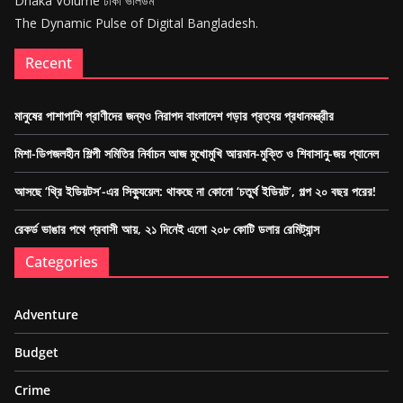
Dhaka Volume ঢাকা ভলিউম
The Dynamic Pulse of Digital Bangladesh.
Recent
মানুষের পাশাপাশি প্রাণীদের জন্যও নিরাপদ বাংলাদেশ গড়ার প্রত্যয় প্রধানমন্ত্রীর
মিশা-ডিপজলহীন শিল্পী সমিতির নির্বাচন আজ মুখোমুখি আরমান-মুক্তি ও শিবাসানু-জয় প্যানেল
আসছে ‘থ্রি ইডিয়টস’-এর সিক্যুয়েল: থাকছে না কোনো ‘চতুর্থ ইডিয়ট’, গল্প ২০ বছর পরের!
রেকর্ড ভাঙার পথে প্রবাসী আয়, ২১ দিনেই এলো ২০৮ কোটি ডলার রেমিট্যান্স
Categories
Adventure
Budget
Crime