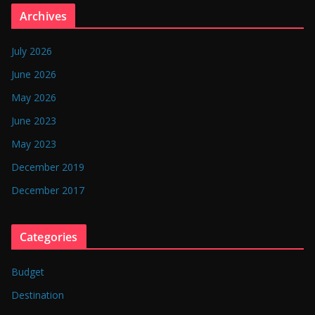
n
Archives
g
l
July 2026
a
June 2026
d
May 2026
e
June 2023
s
May 2023
h
December 2019
December 2017
Categories
Budget
Destination