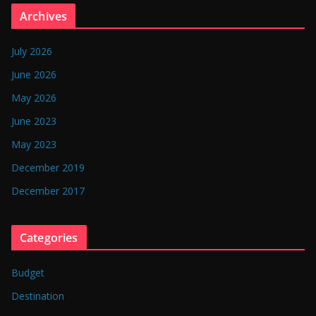
n
Archives
g
l
July 2026
a
June 2026
d
May 2026
e
June 2023
s
May 2023
h
December 2019
December 2017
Categories
Budget
Destination