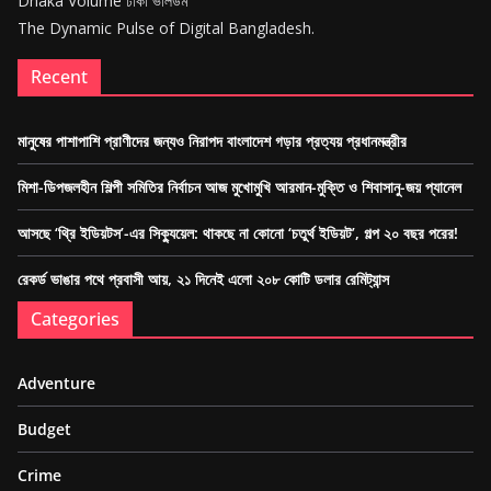
Dhaka Volume ঢাকা ভলিউম
The Dynamic Pulse of Digital Bangladesh.
Recent
মানুষের পাশাপাশি প্রাণীদের জন্যও নিরাপদ বাংলাদেশ গড়ার প্রত্যয় প্রধানমন্ত্রীর
মিশা-ডিপজলহীন শিল্পী সমিতির নির্বাচন আজ মুখোমুখি আরমান-মুক্তি ও শিবাসানু-জয় প্যানেল
আসছে ‘থ্রি ইডিয়টস’-এর সিক্যুয়েল: থাকছে না কোনো ‘চতুর্থ ইডিয়ট’, গল্প ২০ বছর পরের!
রেকর্ড ভাঙার পথে প্রবাসী আয়, ২১ দিনেই এলো ২০৮ কোটি ডলার রেমিট্যান্স
Categories
Adventure
Budget
Crime