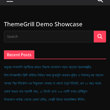
P
u
l
ThemeGrill Demo Showcase
s
e
o
f
D
Recent Posts
i
g
মানুষের পাশাপাশি প্রাণীদের জন্যও নিরাপদ বাংলাদেশ গড়ার প্রত্যয় প্রধানমন্ত্রীর
i
মিশা-ডিপজলহীন শিল্পী সমিতির নির্বাচন আজ মুখোমুখি আরমান-মুক্তি ও শিবাসানু-জয় প্যানেল
t
আসছে ‘থ্রি ইডিয়টস’-এর সিক্যুয়েল: থাকছে না কোনো ‘চতুর্থ ইডিয়ট’, গল্প ২০ বছর পরের!
a
রেকর্ড ভাঙার পথে প্রবাসী আয়, ২১ দিনেই এলো ২০৮ কোটি ডলার রেমিট্যান্স
l
B
বিশ্বকাপে সর্বোচ্চ গোলের রেকর্ড মেসির, পেনাল্টি মিসের অনাকাঙ্ক্ষিত কীর্তিও
a