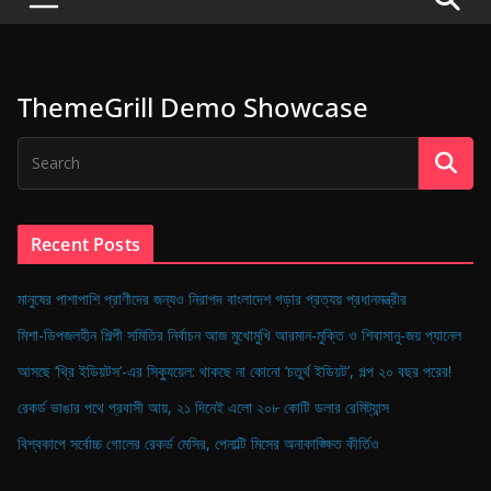
P
u
l
ThemeGrill Demo Showcase
s
e
o
f
D
Recent Posts
i
g
মানুষের পাশাপাশি প্রাণীদের জন্যও নিরাপদ বাংলাদেশ গড়ার প্রত্যয় প্রধানমন্ত্রীর
i
মিশা-ডিপজলহীন শিল্পী সমিতির নির্বাচন আজ মুখোমুখি আরমান-মুক্তি ও শিবাসানু-জয় প্যানেল
t
আসছে ‘থ্রি ইডিয়টস’-এর সিক্যুয়েল: থাকছে না কোনো ‘চতুর্থ ইডিয়ট’, গল্প ২০ বছর পরের!
a
রেকর্ড ভাঙার পথে প্রবাসী আয়, ২১ দিনেই এলো ২০৮ কোটি ডলার রেমিট্যান্স
l
B
বিশ্বকাপে সর্বোচ্চ গোলের রেকর্ড মেসির, পেনাল্টি মিসের অনাকাঙ্ক্ষিত কীর্তিও
a