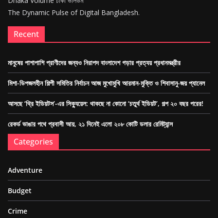
Dhaka Volume ঢাকা ভলিউম
The Dynamic Pulse of Digital Bangladesh.
Recent
মানুষের পাশাপাশি প্রাণীদের জন্যও নিরাপদ বাংলাদেশ গড়ার প্রত্যয় প্রধানমন্ত্রীর
মিশা-ডিপজলহীন শিল্পী সমিতির নির্বাচন আজ মুখোমুখি আরমান-মুক্তি ও শিবাসানু-জয় প্যানেল
আসছে ‘থ্রি ইডিয়টস’-এর সিক্যুয়েল: থাকছে না কোনো ‘চতুর্থ ইডিয়ট’, গল্প ২০ বছর পরের!
রেকর্ড ভাঙার পথে প্রবাসী আয়, ২১ দিনেই এলো ২০৮ কোটি ডলার রেমিট্যান্স
Categories
Adventure
Budget
Crime