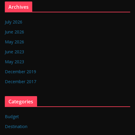
n
Archives
g
l
July 2026
a
June 2026
d
May 2026
e
June 2023
s
May 2023
h
December 2019
December 2017
Categories
Budget
Destination