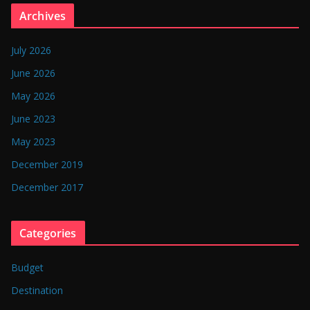
n
Archives
g
l
July 2026
a
June 2026
d
May 2026
e
June 2023
s
May 2023
h
December 2019
December 2017
Categories
Budget
Destination