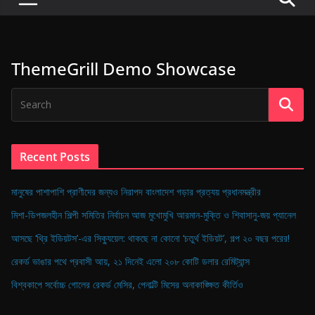
P
u
l
ThemeGrill Demo Showcase
s
e
o
f
D
Recent Posts
i
g
মানুষের পাশাপাশি প্রাণীদের জন্যও নিরাপদ বাংলাদেশ গড়ার প্রত্যয় প্রধানমন্ত্রীর
i
মিশা-ডিপজলহীন শিল্পী সমিতির নির্বাচন আজ মুখোমুখি আরমান-মুক্তি ও শিবাসানু-জয় প্যানেল
t
আসছে ‘থ্রি ইডিয়টস’-এর সিক্যুয়েল: থাকছে না কোনো ‘চতুর্থ ইডিয়ট’, গল্প ২০ বছর পরের!
a
রেকর্ড ভাঙার পথে প্রবাসী আয়, ২১ দিনেই এলো ২০৮ কোটি ডলার রেমিট্যান্স
l
B
বিশ্বকাপে সর্বোচ্চ গোলের রেকর্ড মেসির, পেনাল্টি মিসের অনাকাঙ্ক্ষিত কীর্তিও
a