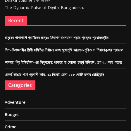
Dhaka Volume ঢাকা ভলিউম
The Dynamic Pulse of Digital Bangladesh.
Recent
মানুষের পাশাপাশি প্রাণীদের জন্যও নিরাপদ বাংলাদেশ গড়ার প্রত্যয় প্রধানমন্ত্রীর
মিশা-ডিপজলহীন শিল্পী সমিতির নির্বাচন আজ মুখোমুখি আরমান-মুক্তি ও শিবাসানু-জয় প্যানেল
আসছে ‘থ্রি ইডিয়টস’-এর সিক্যুয়েল: থাকছে না কোনো ‘চতুর্থ ইডিয়ট’, গল্প ২০ বছর পরের!
রেকর্ড ভাঙার পথে প্রবাসী আয়, ২১ দিনেই এলো ২০৮ কোটি ডলার রেমিট্যান্স
Categories
Adventure
Budget
Crime