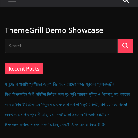
P
u
l
ThemeGrill Demo Showcase
s
e
o
f
D
Recent Posts
i
g
মানুষের পাশাপাশি প্রাণীদের জন্যও নিরাপদ বাংলাদেশ গড়ার প্রত্যয় প্রধানমন্ত্রীর
i
মিশা-ডিপজলহীন শিল্পী সমিতির নির্বাচন আজ মুখোমুখি আরমান-মুক্তি ও শিবাসানু-জয় প্যানেল
t
আসছে ‘থ্রি ইডিয়টস’-এর সিক্যুয়েল: থাকছে না কোনো ‘চতুর্থ ইডিয়ট’, গল্প ২০ বছর পরের!
a
রেকর্ড ভাঙার পথে প্রবাসী আয়, ২১ দিনেই এলো ২০৮ কোটি ডলার রেমিট্যান্স
l
B
বিশ্বকাপে সর্বোচ্চ গোলের রেকর্ড মেসির, পেনাল্টি মিসের অনাকাঙ্ক্ষিত কীর্তিও
a