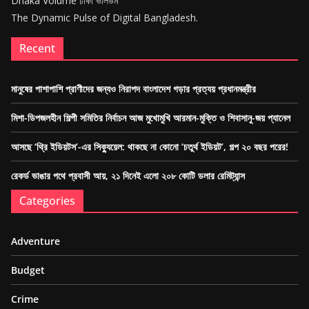
Dhaka Volume ঢাকা ভলিউম
The Dynamic Pulse of Digital Bangladesh.
Recent
মানুষের পাশাপাশি প্রাণীদের জন্যও নিরাপদ বাংলাদেশ গড়ার প্রত্যয় প্রধানমন্ত্রীর
মিশা-ডিপজলহীন শিল্পী সমিতির নির্বাচন আজ মুখোমুখি আরমান-মুক্তি ও শিবাসানু-জয় প্যানেল
আসছে ‘থ্রি ইডিয়টস’-এর সিক্যুয়েল: থাকছে না কোনো ‘চতুর্থ ইডিয়ট’, গল্প ২০ বছর পরের!
রেকর্ড ভাঙার পথে প্রবাসী আয়, ২১ দিনেই এলো ২০৮ কোটি ডলার রেমিট্যান্স
Categories
Adventure
Budget
Crime