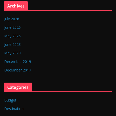
n
Archives
g
l
July 2026
a
June 2026
d
May 2026
e
June 2023
s
May 2023
h
December 2019
December 2017
Categories
Budget
Destination