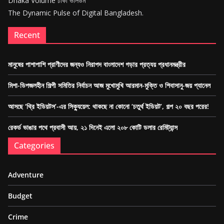
Dhaka Volume ঢাকা ভলিউম
The Dynamic Pulse of Digital Bangladesh.
Recent
মানুষের পাশাপাশি প্রাণীদের জন্যও নিরাপদ বাংলাদেশ গড়ার প্রত্যয় প্রধানমন্ত্রীর
মিশা-ডিপজলহীন শিল্পী সমিতির নির্বাচন আজ মুখোমুখি আরমান-মুক্তি ও শিবাসানু-জয় প্যানেল
আসছে ‘থ্রি ইডিয়টস’-এর সিক্যুয়েল: থাকছে না কোনো ‘চতুর্থ ইডিয়ট’, গল্প ২০ বছর পরের!
রেকর্ড ভাঙার পথে প্রবাসী আয়, ২১ দিনেই এলো ২০৮ কোটি ডলার রেমিট্যান্স
Categories
Adventure
Budget
Crime