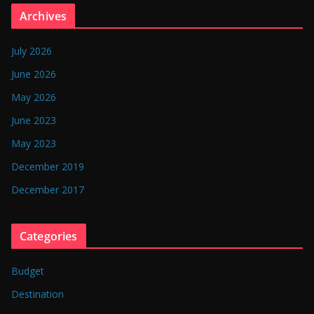
n
Archives
g
l
July 2026
a
June 2026
d
May 2026
e
June 2023
s
May 2023
h
December 2019
December 2017
Categories
Budget
Destination