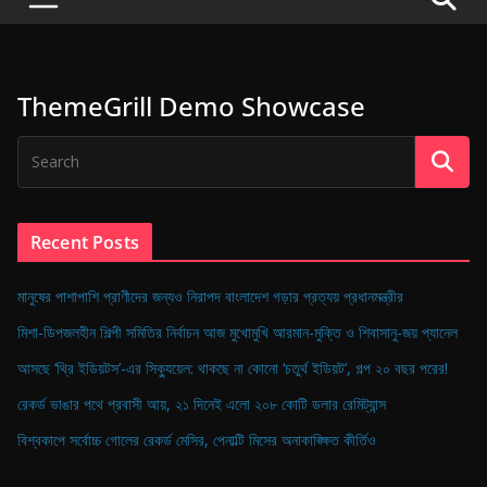
P
u
l
ThemeGrill Demo Showcase
s
e
o
f
D
Recent Posts
i
g
মানুষের পাশাপাশি প্রাণীদের জন্যও নিরাপদ বাংলাদেশ গড়ার প্রত্যয় প্রধানমন্ত্রীর
i
মিশা-ডিপজলহীন শিল্পী সমিতির নির্বাচন আজ মুখোমুখি আরমান-মুক্তি ও শিবাসানু-জয় প্যানেল
t
আসছে ‘থ্রি ইডিয়টস’-এর সিক্যুয়েল: থাকছে না কোনো ‘চতুর্থ ইডিয়ট’, গল্প ২০ বছর পরের!
a
রেকর্ড ভাঙার পথে প্রবাসী আয়, ২১ দিনেই এলো ২০৮ কোটি ডলার রেমিট্যান্স
l
B
বিশ্বকাপে সর্বোচ্চ গোলের রেকর্ড মেসির, পেনাল্টি মিসের অনাকাঙ্ক্ষিত কীর্তিও
a