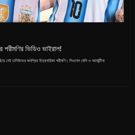
করে পরীমণির ভিডিও ভাইরাল!
য়ে নেই ঢালিউডের জনপ্রিয় চিত্রনায়িকা পরীমণি। লিওনেল মেসি ও আর্জেন্টিনা