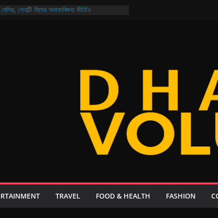
মেসির, পেনাল্টি মিসের অনাকাঙ্ক্ষিত কীর্তিও
ও নিরাপদ বাংলাদেশ গড়ার প্রত্যয় প্রধানমন্ত্রীর
ির্বাচন আজ মুখোমুখি আরমান-মুক্তি ও শিবাসানু-জয়
য়েল: থাকছে না কোনো ‘চতুর্থ ইডিয়ট’, গল্প ২০ বছর পরের!
, ২১ দিনেই এলো ২০৮ কোটি ডলার রেমিট্যান্স
ERTAINMENT
TRAVEL
FOOD & HEALTH
FASHION
C