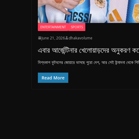
B
a
n
g
ENTERTAINMENT
SPORTS
l
June 21, 2026
dhakavolume
a
এবার আর্জেন্টিনার খেলোয়াড়দের অনুকরণ 
d
e
বিশ্বকাপ ফুটবলের জোয়ারে ভাসছে পুরো দেশ, আর সেই উন্মাদনা থেকে পিছি
s
Read More
h