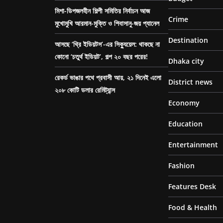
মিশা-ডিপজলহীন শিল্পী সমিতির নির্বাচন আজ
Crime
মুখোমুখি আরমান-মুক্তি ও শিবাসানু-জয় প্যানেল
Destination
আসছে ‘থ্রি ইডিয়টস’-এর সিক্যুয়েল: থাকছে না
কোনো ‘চতুর্থ ইডিয়ট’, গল্প ২০ বছর পরের!
Dhaka city
রেকর্ড ভাঙার পথে প্রবাসী আয়, ২১ দিনেই এলো
District news
২০৮ কোটি ডলার রেমিট্যান্স
Economy
Education
Entertainment
Fashion
Features Desk
Food & Health