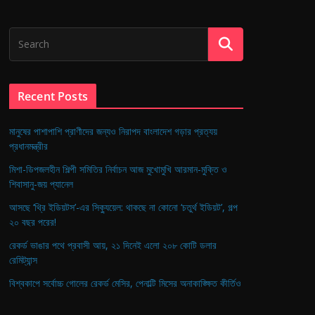
Recent Posts
মানুষের পাশাপাশি প্রাণীদের জন্যও নিরাপদ বাংলাদেশ গড়ার প্রত্যয়
প্রধানমন্ত্রীর
মিশা-ডিপজলহীন শিল্পী সমিতির নির্বাচন আজ মুখোমুখি আরমান-মুক্তি ও
শিবাসানু-জয় প্যানেল
আসছে ‘থ্রি ইডিয়টস’-এর সিক্যুয়েল: থাকছে না কোনো ‘চতুর্থ ইডিয়ট’, গল্প
২০ বছর পরের!
রেকর্ড ভাঙার পথে প্রবাসী আয়, ২১ দিনেই এলো ২০৮ কোটি ডলার
রেমিট্যান্স
বিশ্বকাপে সর্বোচ্চ গোলের রেকর্ড মেসির, পেনাল্টি মিসের অনাকাঙ্ক্ষিত কীর্তিও