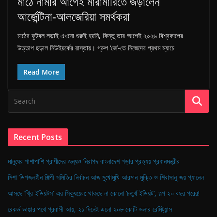
মাঠে নামার আগেই মারামারিতে জড়ালেন
n
আর্জেন্টিনা-আলজেরিয়া সমর্থকরা
g
l
মাঠের ফুটবল লড়াই এখনো শুরুই হয়নি, কিন্তু তার আগেই ২০২৬ বিশ্বকাপের
a
উত্তাপ ছড়াল নিউইয়র্কের রাস্তায়। গ্রুপ ‘জে’-তে নিজেদের প্রথম ম্যাচে
d
Read More
e
s
h
Recent Posts
মানুষের পাশাপাশি প্রাণীদের জন্যও নিরাপদ বাংলাদেশ গড়ার প্রত্যয় প্রধানমন্ত্রীর
মিশা-ডিপজলহীন শিল্পী সমিতির নির্বাচন আজ মুখোমুখি আরমান-মুক্তি ও শিবাসানু-জয় প্যানেল
আসছে ‘থ্রি ইডিয়টস’-এর সিক্যুয়েল: থাকছে না কোনো ‘চতুর্থ ইডিয়ট’, গল্প ২০ বছর পরের!
রেকর্ড ভাঙার পথে প্রবাসী আয়, ২১ দিনেই এলো ২০৮ কোটি ডলার রেমিট্যান্স