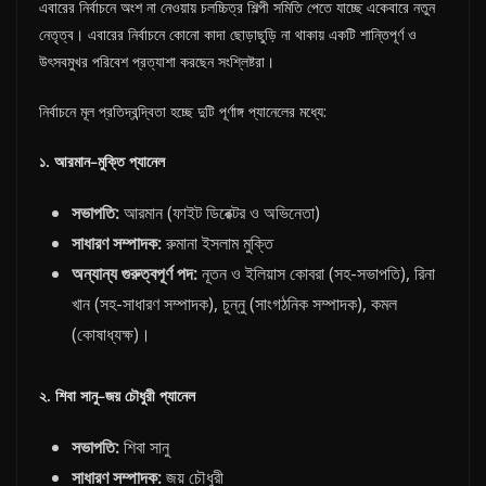
এবারের নির্বাচনে অংশ না নেওয়ায় চলচ্চিত্র শিল্পী সমিতি পেতে যাচ্ছে একেবারে নতুন
নেতৃত্ব। এবারের নির্বাচনে কোনো কাদা ছোড়াছুড়ি না থাকায় একটি শান্তিপূর্ণ ও
উৎসবমুখর পরিবেশ প্রত্যাশা করছেন সংশ্লিষ্টরা।
নির্বাচনে মূল প্রতিদ্বন্দ্বিতা হচ্ছে দুটি পূর্ণাঙ্গ প্যানেলের মধ্যে:
১
.
আরমান
–
মুক্তি
প্যানেল
সভাপতি
:
আরমান (ফাইট ডিরেক্টর ও অভিনেতা)
সাধারণ
সম্পাদক
:
রুমানা ইসলাম মুক্তি
অন্যান্য
গুরুত্বপূর্ণ
পদ
:
নূতন ও ইলিয়াস কোবরা (সহ-সভাপতি), রিনা
খান (সহ-সাধারণ সম্পাদক), চুন্নু (সাংগঠনিক সম্পাদক), কমল
(কোষাধ্যক্ষ)।
২
.
শিবা
সানু
–
জয়
চৌধুরী
প্যানেল
সভাপতি
:
শিবা সানু
সাধারণ
সম্পাদক
:
জয় চৌধুরী