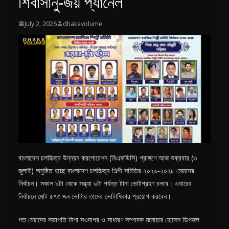
শিবাসানু-জয় প্যানেল
n
g
July 2, 2026
dhakavolume
l
a
d
e
s
h
বাংলাদেশ চলচ্চিত্র উন্নয়ন করপোরেশন (বিএফডিসি) প্রাঙ্গণে আজ শুক্রবার (৩
জুলাই) অনুষ্ঠিত হচ্ছে বাংলাদেশ চলচ্চিত্র শিল্পী সমিতির ২০২৬-২০২৮ মেয়াদের
নির্বাচন। সকাল ৯টা থেকে সন্ধ্যা ৬টা পর্যন্ত টানা ভোটগ্রহণ চলবে। এবারের
নির্বাচনে মোট ৫৭৩ জন ভোটার তাদের ভোটাধিকার প্রয়োগ করবেন।
গত মেয়াদের সভাপতি মিশা সওদাগর ও সাধারণ সম্পাদক মনোয়ার হোসেন ডিপজল