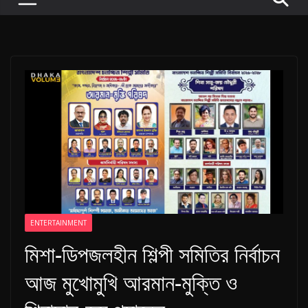
P
u
l
s
e
o
f
D
i
g
i
t
ENTERTAINMENT
a
মিশা-ডিপজলহীন শিল্পী সমিতির নির্বাচন
l
আজ মুখোমুখি আরমান-মুক্তি ও
B
a