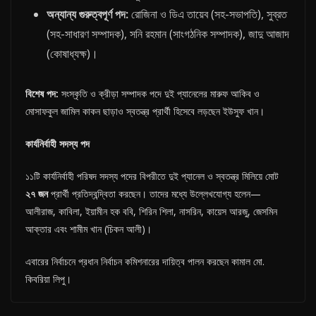
অন্যান্য
গুরুত্বপূর্ণ
পদ
:
রোজিনা ও ডিএ তায়েব (সহ-সভাপতি), সুব্রত
(সহ-সাধারণ সম্পাদক), সনি রহমান (সাংগঠনিক সম্পাদক), জাদু আজাদ
(কোষাধ্যক্ষ)।
বিশেষ
পদ
:
সংস্কৃতি ও ক্রীড়া সম্পাদক পদে দুই প্যানেলের মারুফ আকিব ও
মোসাফকুল জামিল কাকন ছাড়াও স্বতন্ত্র প্রার্থী হিসেবে লড়ছেন ইউসুফ খান।
কার্যনির্বাহী
সদস্য
পদ
১১টি কার্যনির্বাহী পরিষদ সদস্য পদের বিপরীতে দুই প্যানেল ও স্বতন্ত্র মিলিয়ে মোট
২৭
জন
প্রার্থী প্রতিদ্বন্দ্বিতা করছেন। তাদের মধ্যে উল্লেখযোগ্য হলেন—
আলীরাজ, কাবিলা, ইয়ামীন হক ববি, শিরিন শিলা, নাসরিন, কায়েস আরজু, জেসমিন
আক্তার এবং শামীম খান (চিকন আলী)।
এবারের নির্বাচনে প্রধান নির্বাচন কমিশনারের দায়িত্ব পালন করছেন কামাল মো.
কিবরিয়া লিপু।