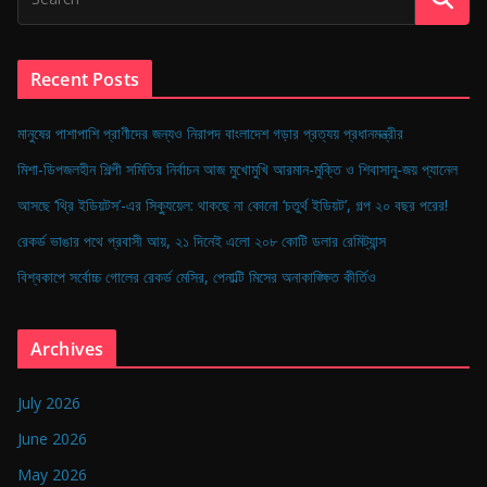
Recent Posts
মানুষের পাশাপাশি প্রাণীদের জন্যও নিরাপদ বাংলাদেশ গড়ার প্রত্যয় প্রধানমন্ত্রীর
মিশা-ডিপজলহীন শিল্পী সমিতির নির্বাচন আজ মুখোমুখি আরমান-মুক্তি ও শিবাসানু-জয় প্যানেল
আসছে ‘থ্রি ইডিয়টস’-এর সিক্যুয়েল: থাকছে না কোনো ‘চতুর্থ ইডিয়ট’, গল্প ২০ বছর পরের!
রেকর্ড ভাঙার পথে প্রবাসী আয়, ২১ দিনেই এলো ২০৮ কোটি ডলার রেমিট্যান্স
বিশ্বকাপে সর্বোচ্চ গোলের রেকর্ড মেসির, পেনাল্টি মিসের অনাকাঙ্ক্ষিত কীর্তিও
Archives
July 2026
June 2026
May 2026