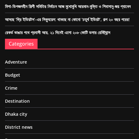
মিশা-ডিপজলহীন শিল্পী সমিতির নির্বাচন আজ মুখোমুখি আরমান-মুক্তি ও শিবাসানু-জয় প্যানেল
আসছে ‘থ্রি ইডিয়টস’-এর সিক্যুয়েল: থাকছে না কোনো ‘চতুর্থ ইডিয়ট’, গল্প ২০ বছর পরের!
রেকর্ড ভাঙার পথে প্রবাসী আয়, ২১ দিনেই এলো ২০৮ কোটি ডলার রেমিট্যান্স
Categories
Adventure
Budget
Crime
Destination
Dhaka city
District news