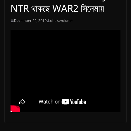
n
NTR থাকছে WAR2 সিনেমায়
g
l
December 22, 2019
dhakavolume
a
d
e
s
h