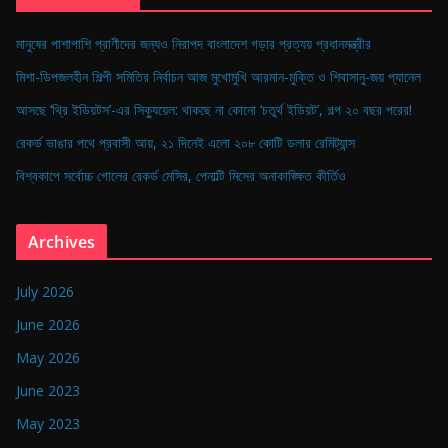
মানুষের পাশাপাশি প্রাণীদের জন্যও নিরাপদ বাংলাদেশ গড়ার প্রত্যয় প্রধানমন্ত্রীর
মিশা-ডিপজলহীন শিল্পী সমিতির নির্বাচন আজ মুখোমুখি আরমান-মুক্তি ও শিবাসানু-জয় প্যানেল
আসছে ‘থ্রি ইডিয়টস’-এর সিক্যুয়েল: থাকছে না কোনো ‘চতুর্থ ইডিয়ট’, গল্প ২০ বছর পরের!
রেকর্ড ভাঙার পথে প্রবাসী আয়, ২১ দিনেই এলো ২০৮ কোটি ডলার রেমিট্যান্স
বিশ্বকাপে সর্বোচ্চ গোলের রেকর্ড মেসির, পেনাল্টি মিসের অনাকাঙ্ক্ষিত কীর্তিও
Archives
July 2026
June 2026
May 2026
June 2023
May 2023