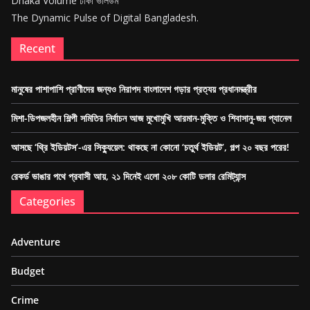
Dhaka Volume ঢাকা ভলিউম
The Dynamic Pulse of Digital Bangladesh.
Recent
মানুষের পাশাপাশি প্রাণীদের জন্যও নিরাপদ বাংলাদেশ গড়ার প্রত্যয় প্রধানমন্ত্রীর
মিশা-ডিপজলহীন শিল্পী সমিতির নির্বাচন আজ মুখোমুখি আরমান-মুক্তি ও শিবাসানু-জয় প্যানেল
আসছে ‘থ্রি ইডিয়টস’-এর সিক্যুয়েল: থাকছে না কোনো ‘চতুর্থ ইডিয়ট’, গল্প ২০ বছর পরের!
রেকর্ড ভাঙার পথে প্রবাসী আয়, ২১ দিনেই এলো ২০৮ কোটি ডলার রেমিট্যান্স
Categories
Adventure
Budget
Crime