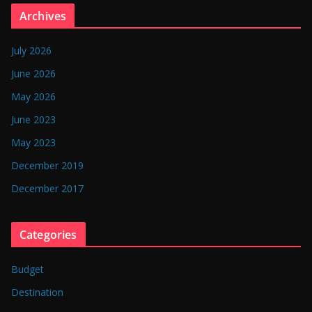
n
Archives
g
l
July 2026
a
June 2026
d
May 2026
e
June 2023
s
May 2023
h
December 2019
December 2017
Categories
Budget
Destination