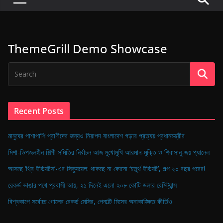
P
u
l
ThemeGrill Demo Showcase
s
e
o
f
D
Recent Posts
i
g
মানুষের পাশাপাশি প্রাণীদের জন্যও নিরাপদ বাংলাদেশ গড়ার প্রত্যয় প্রধানমন্ত্রীর
i
মিশা-ডিপজলহীন শিল্পী সমিতির নির্বাচন আজ মুখোমুখি আরমান-মুক্তি ও শিবাসানু-জয় প্যানেল
t
আসছে ‘থ্রি ইডিয়টস’-এর সিক্যুয়েল: থাকছে না কোনো ‘চতুর্থ ইডিয়ট’, গল্প ২০ বছর পরের!
a
রেকর্ড ভাঙার পথে প্রবাসী আয়, ২১ দিনেই এলো ২০৮ কোটি ডলার রেমিট্যান্স
l
B
বিশ্বকাপে সর্বোচ্চ গোলের রেকর্ড মেসির, পেনাল্টি মিসের অনাকাঙ্ক্ষিত কীর্তিও
a