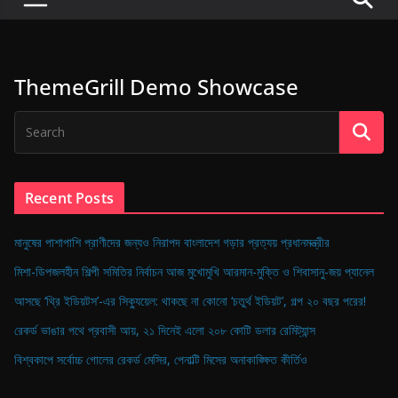
P
u
l
ThemeGrill Demo Showcase
s
e
o
f
D
Recent Posts
i
g
মানুষের পাশাপাশি প্রাণীদের জন্যও নিরাপদ বাংলাদেশ গড়ার প্রত্যয় প্রধানমন্ত্রীর
i
মিশা-ডিপজলহীন শিল্পী সমিতির নির্বাচন আজ মুখোমুখি আরমান-মুক্তি ও শিবাসানু-জয় প্যানেল
t
আসছে ‘থ্রি ইডিয়টস’-এর সিক্যুয়েল: থাকছে না কোনো ‘চতুর্থ ইডিয়ট’, গল্প ২০ বছর পরের!
a
রেকর্ড ভাঙার পথে প্রবাসী আয়, ২১ দিনেই এলো ২০৮ কোটি ডলার রেমিট্যান্স
l
B
বিশ্বকাপে সর্বোচ্চ গোলের রেকর্ড মেসির, পেনাল্টি মিসের অনাকাঙ্ক্ষিত কীর্তিও
a