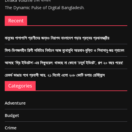
Dhaka Volume ঢাকা ভলিউম
The Dynamic Pulse of Digital Bangladesh.
Recent
মানুষের পাশাপাশি প্রাণীদের জন্যও নিরাপদ বাংলাদেশ গড়ার প্রত্যয় প্রধানমন্ত্রীর
মিশা-ডিপজলহীন শিল্পী সমিতির নির্বাচন আজ মুখোমুখি আরমান-মুক্তি ও শিবাসানু-জয় প্যানেল
আসছে ‘থ্রি ইডিয়টস’-এর সিক্যুয়েল: থাকছে না কোনো ‘চতুর্থ ইডিয়ট’, গল্প ২০ বছর পরের!
রেকর্ড ভাঙার পথে প্রবাসী আয়, ২১ দিনেই এলো ২০৮ কোটি ডলার রেমিট্যান্স
Categories
Adventure
Budget
Crime