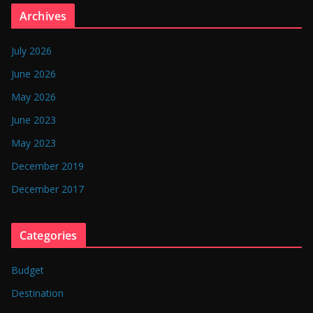
n
Archives
g
l
July 2026
a
June 2026
d
May 2026
e
June 2023
s
May 2023
h
December 2019
December 2017
Categories
Budget
Destination