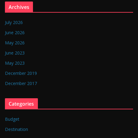
n
Archives
g
l
July 2026
a
June 2026
d
May 2026
e
June 2023
s
May 2023
h
December 2019
December 2017
Categories
Budget
Destination