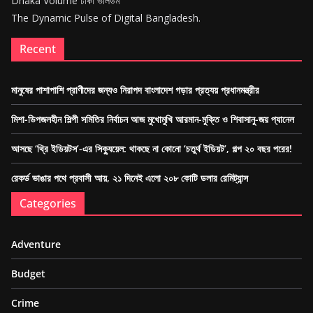
Dhaka Volume ঢাকা ভলিউম
The Dynamic Pulse of Digital Bangladesh.
Recent
মানুষের পাশাপাশি প্রাণীদের জন্যও নিরাপদ বাংলাদেশ গড়ার প্রত্যয় প্রধানমন্ত্রীর
মিশা-ডিপজলহীন শিল্পী সমিতির নির্বাচন আজ মুখোমুখি আরমান-মুক্তি ও শিবাসানু-জয় প্যানেল
আসছে ‘থ্রি ইডিয়টস’-এর সিক্যুয়েল: থাকছে না কোনো ‘চতুর্থ ইডিয়ট’, গল্প ২০ বছর পরের!
রেকর্ড ভাঙার পথে প্রবাসী আয়, ২১ দিনেই এলো ২০৮ কোটি ডলার রেমিট্যান্স
Categories
Adventure
Budget
Crime