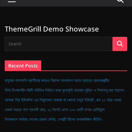
P
u
l
ThemeGrill Demo Showcase
s
e
o
f
D
Recent Posts
i
g
মানুষের পাশাপাশি প্রাণীদের জন্যও নিরাপদ বাংলাদেশ গড়ার প্রত্যয় প্রধানমন্ত্রীর
i
মিশা-ডিপজলহীন শিল্পী সমিতির নির্বাচন আজ মুখোমুখি আরমান-মুক্তি ও শিবাসানু-জয় প্যানেল
t
আসছে ‘থ্রি ইডিয়টস’-এর সিক্যুয়েল: থাকছে না কোনো ‘চতুর্থ ইডিয়ট’, গল্প ২০ বছর পরের!
a
রেকর্ড ভাঙার পথে প্রবাসী আয়, ২১ দিনেই এলো ২০৮ কোটি ডলার রেমিট্যান্স
l
B
বিশ্বকাপে সর্বোচ্চ গোলের রেকর্ড মেসির, পেনাল্টি মিসের অনাকাঙ্ক্ষিত কীর্তিও
a