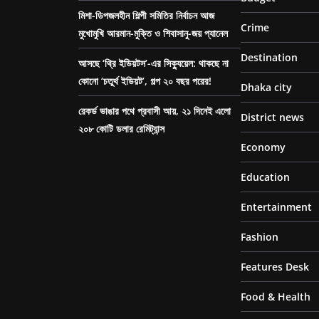
মিশা-ডিপজলহীন শিল্পী সমিতির নির্বাচন আজ
Crime
মুখোমুখি আরমান-মুক্তি ও শিবাসানু-জয় প্যানেল
Destination
আসছে ‘থ্রি ইডিয়টস’-এর সিক্যুয়েল: থাকছে না
কোনো ‘চতুর্থ ইডিয়ট’, গল্প ২০ বছর পরের!
Dhaka city
রেকর্ড ভাঙার পথে প্রবাসী আয়, ২১ দিনেই এলো
District news
২০৮ কোটি ডলার রেমিট্যান্স
Economy
Education
Entertainment
Fashion
Features Desk
Food & Health