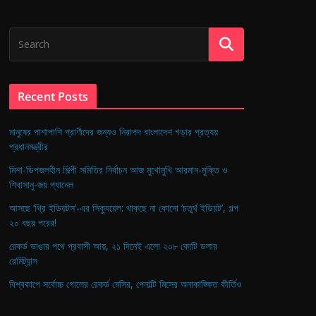
Recent Posts
মানুষের পাশাপাশি প্রাণীদের জন্যও নিরাপদ বাংলাদেশ গড়ার প্রত্যয়
প্রধানমন্ত্রীর
মিশা-ডিপজলহীন শিল্পী সমিতির নির্বাচন আজ মুখোমুখি আরমান-মুক্তি ও
শিবাসানু-জয় প্যানেল
আসছে ‘থ্রি ইডিয়টস’-এর সিক্যুয়েল: থাকছে না কোনো ‘চতুর্থ ইডিয়ট’, গল্প
২০ বছর পরের!
রেকর্ড ভাঙার পথে প্রবাসী আয়, ২১ দিনেই এলো ২০৮ কোটি ডলার
রেমিট্যান্স
বিশ্বকাপে সর্বোচ্চ গোলের রেকর্ড মেসির, পেনাল্টি মিসের অনাকাঙ্ক্ষিত কীর্তিও