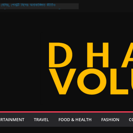
মেসির, পেনাল্টি মিসের অনাকাঙ্ক্ষিত কীর্তিও
ও নিরাপদ বাংলাদেশ গড়ার প্রত্যয় প্রধানমন্ত্রীর
ির্বাচন আজ মুখোমুখি আরমান-মুক্তি ও শিবাসানু-জয়
য়েল: থাকছে না কোনো ‘চতুর্থ ইডিয়ট’, গল্প ২০ বছর পরের!
, ২১ দিনেই এলো ২০৮ কোটি ডলার রেমিট্যান্স
ERTAINMENT
TRAVEL
FOOD & HEALTH
FASHION
C