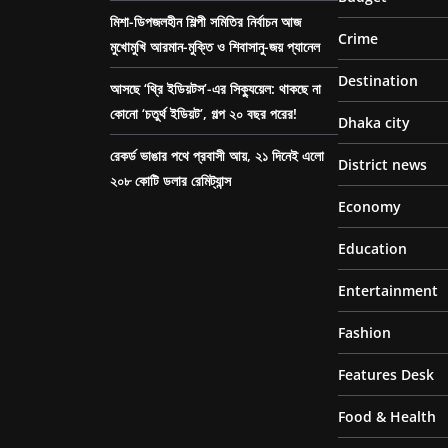
মিশা-ডিপজলহীন শিল্পী সমিতির নির্বাচন আজ
Crime
মুখোমুখি আরমান-মুক্তি ও শিবাসানু-জয় প্যানেল
Destination
আসছে ‘থ্রি ইডিয়টস’-এর সিক্যুয়েল: থাকছে না
কোনো ‘চতুর্থ ইডিয়ট’, গল্প ২০ বছর পরের!
Dhaka city
রেকর্ড ভাঙার পথে প্রবাসী আয়, ২১ দিনেই এলো
District news
২০৮ কোটি ডলার রেমিট্যান্স
Economy
Education
Entertainment
Fashion
Features Desk
Food & Health