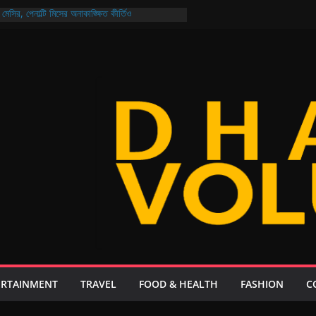
মেসির, পেনাল্টি মিসের অনাকাঙ্ক্ষিত কীর্তিও
ও নিরাপদ বাংলাদেশ গড়ার প্রত্যয় প্রধানমন্ত্রীর
ির্বাচন আজ মুখোমুখি আরমান-মুক্তি ও শিবাসানু-জয়
য়েল: থাকছে না কোনো ‘চতুর্থ ইডিয়ট’, গল্প ২০ বছর পরের!
, ২১ দিনেই এলো ২০৮ কোটি ডলার রেমিট্যান্স
ERTAINMENT
TRAVEL
FOOD & HEALTH
FASHION
C