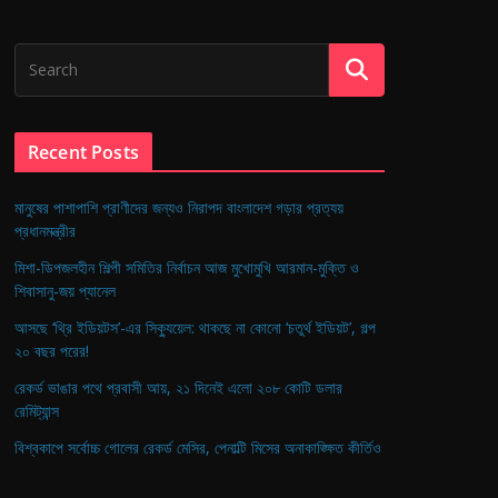
Recent Posts
মানুষের পাশাপাশি প্রাণীদের জন্যও নিরাপদ বাংলাদেশ গড়ার প্রত্যয়
প্রধানমন্ত্রীর
মিশা-ডিপজলহীন শিল্পী সমিতির নির্বাচন আজ মুখোমুখি আরমান-মুক্তি ও
শিবাসানু-জয় প্যানেল
আসছে ‘থ্রি ইডিয়টস’-এর সিক্যুয়েল: থাকছে না কোনো ‘চতুর্থ ইডিয়ট’, গল্প
২০ বছর পরের!
রেকর্ড ভাঙার পথে প্রবাসী আয়, ২১ দিনেই এলো ২০৮ কোটি ডলার
রেমিট্যান্স
বিশ্বকাপে সর্বোচ্চ গোলের রেকর্ড মেসির, পেনাল্টি মিসের অনাকাঙ্ক্ষিত কীর্তিও