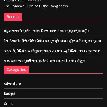
Dhaka Volume ঢাকা ভলিউম
The Dynamic Pulse of Digital Bangladesh.
Recent
মানুষের পাশাপাশি প্রাণীদের জন্যও নিরাপদ বাংলাদেশ গড়ার প্রত্যয় প্রধানমন্ত্রীর
মিশা-ডিপজলহীন শিল্পী সমিতির নির্বাচন আজ মুখোমুখি আরমান-মুক্তি ও শিবাসানু-জয় প্যানেল
আসছে ‘থ্রি ইডিয়টস’-এর সিক্যুয়েল: থাকছে না কোনো ‘চতুর্থ ইডিয়ট’, গল্প ২০ বছর পরের!
রেকর্ড ভাঙার পথে প্রবাসী আয়, ২১ দিনেই এলো ২০৮ কোটি ডলার রেমিট্যান্স
Categories
Adventure
Budget
Crime