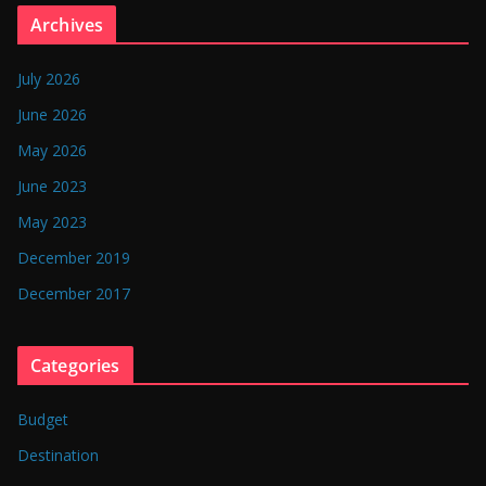
n
Archives
g
l
July 2026
a
June 2026
d
May 2026
e
June 2023
s
May 2023
h
December 2019
December 2017
Categories
Budget
Destination