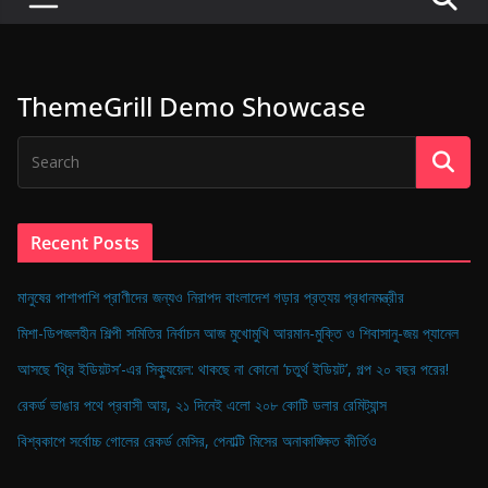
P
u
l
ThemeGrill Demo Showcase
s
e
o
f
D
Recent Posts
i
g
মানুষের পাশাপাশি প্রাণীদের জন্যও নিরাপদ বাংলাদেশ গড়ার প্রত্যয় প্রধানমন্ত্রীর
i
মিশা-ডিপজলহীন শিল্পী সমিতির নির্বাচন আজ মুখোমুখি আরমান-মুক্তি ও শিবাসানু-জয় প্যানেল
t
আসছে ‘থ্রি ইডিয়টস’-এর সিক্যুয়েল: থাকছে না কোনো ‘চতুর্থ ইডিয়ট’, গল্প ২০ বছর পরের!
a
রেকর্ড ভাঙার পথে প্রবাসী আয়, ২১ দিনেই এলো ২০৮ কোটি ডলার রেমিট্যান্স
l
B
বিশ্বকাপে সর্বোচ্চ গোলের রেকর্ড মেসির, পেনাল্টি মিসের অনাকাঙ্ক্ষিত কীর্তিও
a