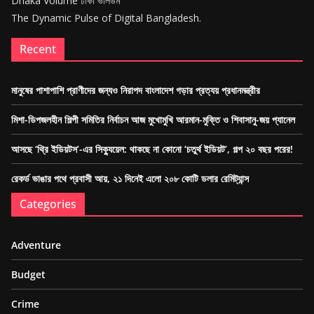
Dhaka Volume ঢাকা ভলিউম
The Dynamic Pulse of Digital Bangladesh.
Recent
মানুষের পাশাপাশি প্রাণীদের জন্যও নিরাপদ বাংলাদেশ গড়ার প্রত্যয় প্রধানমন্ত্রীর
মিশা-ডিপজলহীন শিল্পী সমিতির নির্বাচন আজ মুখোমুখি আরমান-মুক্তি ও শিবাসানু-জয় প্যানেল
আসছে ‘থ্রি ইডিয়টস’-এর সিক্যুয়েল: থাকছে না কোনো ‘চতুর্থ ইডিয়ট’, গল্প ২০ বছর পরের!
রেকর্ড ভাঙার পথে প্রবাসী আয়, ২১ দিনেই এলো ২০৮ কোটি ডলার রেমিট্যান্স
Categories
Adventure
Budget
Crime