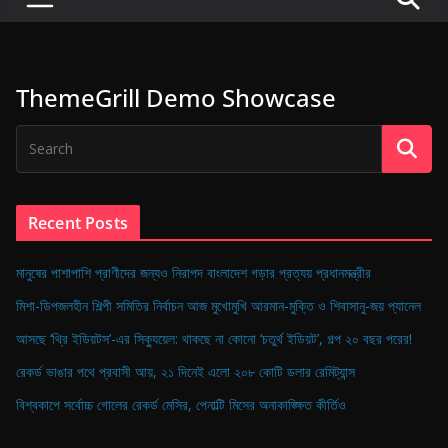
P
u
l
ThemeGrill Demo Showcase
s
e
o
f
D
Recent Posts
i
g
মানুষের পাশাপাশি প্রাণীদের জন্যও নিরাপদ বাংলাদেশ গড়ার প্রত্যয় প্রধানমন্ত্রীর
i
মিশা-ডিপজলহীন শিল্পী সমিতির নির্বাচন আজ মুখোমুখি আরমান-মুক্তি ও শিবাসানু-জয় প্যানেল
t
আসছে ‘থ্রি ইডিয়টস’-এর সিক্যুয়েল: থাকছে না কোনো ‘চতুর্থ ইডিয়ট’, গল্প ২০ বছর পরের!
a
রেকর্ড ভাঙার পথে প্রবাসী আয়, ২১ দিনেই এলো ২০৮ কোটি ডলার রেমিট্যান্স
l
B
বিশ্বকাপে সর্বোচ্চ গোলের রেকর্ড মেসির, পেনাল্টি মিসের অনাকাঙ্ক্ষিত কীর্তিও
a