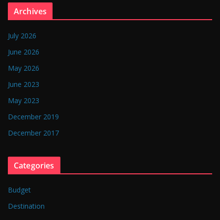
n
Archives
g
l
July 2026
a
June 2026
d
May 2026
e
June 2023
s
May 2023
h
December 2019
December 2017
Categories
Budget
Destination