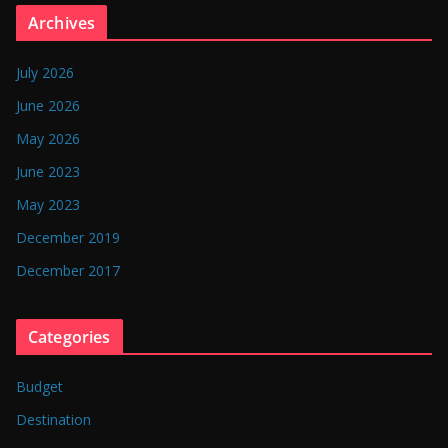
n
Archives
g
l
July 2026
a
June 2026
d
May 2026
e
June 2023
s
May 2023
h
December 2019
December 2017
Categories
Budget
Destination