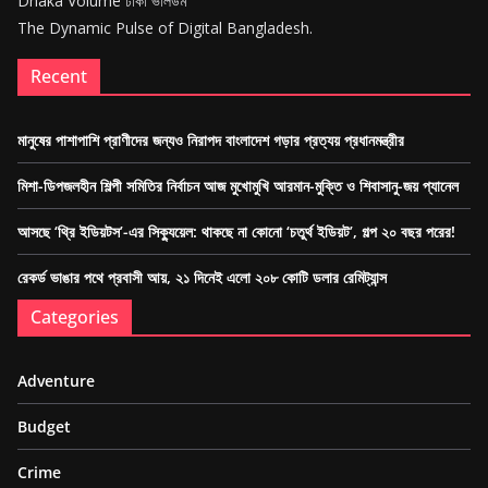
Dhaka Volume ঢাকা ভলিউম
The Dynamic Pulse of Digital Bangladesh.
Recent
মানুষের পাশাপাশি প্রাণীদের জন্যও নিরাপদ বাংলাদেশ গড়ার প্রত্যয় প্রধানমন্ত্রীর
মিশা-ডিপজলহীন শিল্পী সমিতির নির্বাচন আজ মুখোমুখি আরমান-মুক্তি ও শিবাসানু-জয় প্যানেল
আসছে ‘থ্রি ইডিয়টস’-এর সিক্যুয়েল: থাকছে না কোনো ‘চতুর্থ ইডিয়ট’, গল্প ২০ বছর পরের!
রেকর্ড ভাঙার পথে প্রবাসী আয়, ২১ দিনেই এলো ২০৮ কোটি ডলার রেমিট্যান্স
Categories
Adventure
Budget
Crime