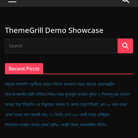
P
u
l
ThemeGrill Demo Showcase
s
e
o
f
D
Recent Posts
i
g
মানুষের পাশাপাশি প্রাণীদের জন্যও নিরাপদ বাংলাদেশ গড়ার প্রত্যয় প্রধানমন্ত্রীর
i
মিশা-ডিপজলহীন শিল্পী সমিতির নির্বাচন আজ মুখোমুখি আরমান-মুক্তি ও শিবাসানু-জয় প্যানেল
t
আসছে ‘থ্রি ইডিয়টস’-এর সিক্যুয়েল: থাকছে না কোনো ‘চতুর্থ ইডিয়ট’, গল্প ২০ বছর পরের!
a
রেকর্ড ভাঙার পথে প্রবাসী আয়, ২১ দিনেই এলো ২০৮ কোটি ডলার রেমিট্যান্স
l
B
বিশ্বকাপে সর্বোচ্চ গোলের রেকর্ড মেসির, পেনাল্টি মিসের অনাকাঙ্ক্ষিত কীর্তিও
a