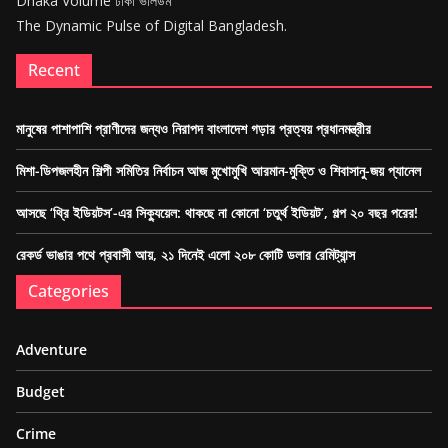
Dhaka Volume ঢাকা ভলিউম
The Dynamic Pulse of Digital Bangladesh.
Recent
মানুষের পাশাপাশি প্রাণীদের জন্যও নিরাপদ বাংলাদেশ গড়ার প্রত্যয় প্রধানমন্ত্রীর
মিশা-ডিপজলহীন শিল্পী সমিতির নির্বাচন আজ মুখোমুখি আরমান-মুক্তি ও শিবাসানু-জয় প্যানেল
আসছে ‘থ্রি ইডিয়টস’-এর সিক্যুয়েল: থাকছে না কোনো ‘চতুর্থ ইডিয়ট’, গল্প ২০ বছর পরের!
রেকর্ড ভাঙার পথে প্রবাসী আয়, ২১ দিনেই এলো ২০৮ কোটি ডলার রেমিট্যান্স
Categories
Adventure
Budget
Crime