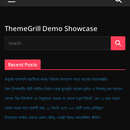
P
u
l
ThemeGrill Demo Showcase
s
e
o
f
D
Recent Posts
i
g
মানুষের পাশাপাশি প্রাণীদের জন্যও নিরাপদ বাংলাদেশ গড়ার প্রত্যয় প্রধানমন্ত্রীর
i
মিশা-ডিপজলহীন শিল্পী সমিতির নির্বাচন আজ মুখোমুখি আরমান-মুক্তি ও শিবাসানু-জয় প্যানেল
t
আসছে ‘থ্রি ইডিয়টস’-এর সিক্যুয়েল: থাকছে না কোনো ‘চতুর্থ ইডিয়ট’, গল্প ২০ বছর পরের!
a
রেকর্ড ভাঙার পথে প্রবাসী আয়, ২১ দিনেই এলো ২০৮ কোটি ডলার রেমিট্যান্স
l
B
বিশ্বকাপে সর্বোচ্চ গোলের রেকর্ড মেসির, পেনাল্টি মিসের অনাকাঙ্ক্ষিত কীর্তিও
a