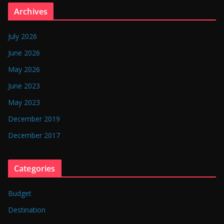
n
Archives
g
l
July 2026
a
June 2026
d
May 2026
e
June 2023
s
May 2023
h
December 2019
December 2017
Categories
Budget
Destination