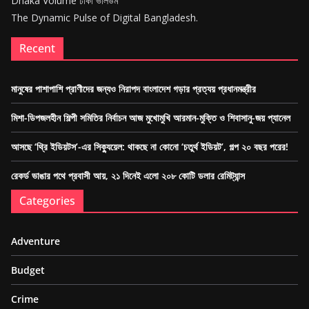
Dhaka Volume ঢাকা ভলিউম
The Dynamic Pulse of Digital Bangladesh.
Recent
মানুষের পাশাপাশি প্রাণীদের জন্যও নিরাপদ বাংলাদেশ গড়ার প্রত্যয় প্রধানমন্ত্রীর
মিশা-ডিপজলহীন শিল্পী সমিতির নির্বাচন আজ মুখোমুখি আরমান-মুক্তি ও শিবাসানু-জয় প্যানেল
আসছে ‘থ্রি ইডিয়টস’-এর সিক্যুয়েল: থাকছে না কোনো ‘চতুর্থ ইডিয়ট’, গল্প ২০ বছর পরের!
রেকর্ড ভাঙার পথে প্রবাসী আয়, ২১ দিনেই এলো ২০৮ কোটি ডলার রেমিট্যান্স
Categories
Adventure
Budget
Crime