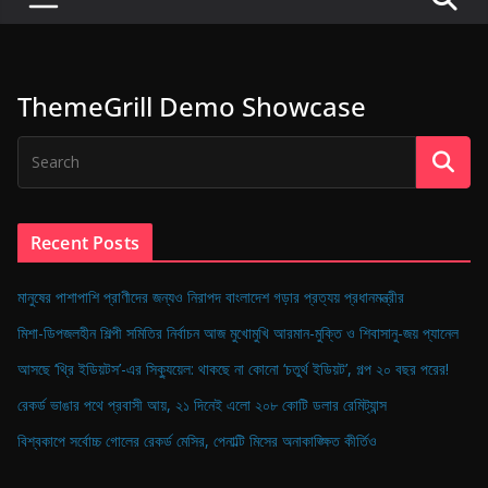
P
u
l
ThemeGrill Demo Showcase
s
e
o
f
D
Recent Posts
i
g
মানুষের পাশাপাশি প্রাণীদের জন্যও নিরাপদ বাংলাদেশ গড়ার প্রত্যয় প্রধানমন্ত্রীর
i
মিশা-ডিপজলহীন শিল্পী সমিতির নির্বাচন আজ মুখোমুখি আরমান-মুক্তি ও শিবাসানু-জয় প্যানেল
t
আসছে ‘থ্রি ইডিয়টস’-এর সিক্যুয়েল: থাকছে না কোনো ‘চতুর্থ ইডিয়ট’, গল্প ২০ বছর পরের!
a
রেকর্ড ভাঙার পথে প্রবাসী আয়, ২১ দিনেই এলো ২০৮ কোটি ডলার রেমিট্যান্স
l
B
বিশ্বকাপে সর্বোচ্চ গোলের রেকর্ড মেসির, পেনাল্টি মিসের অনাকাঙ্ক্ষিত কীর্তিও
a