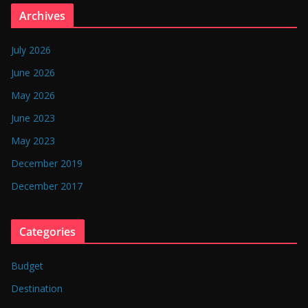
n
Archives
g
l
July 2026
a
June 2026
d
May 2026
e
June 2023
s
May 2023
h
December 2019
December 2017
Categories
Budget
Destination