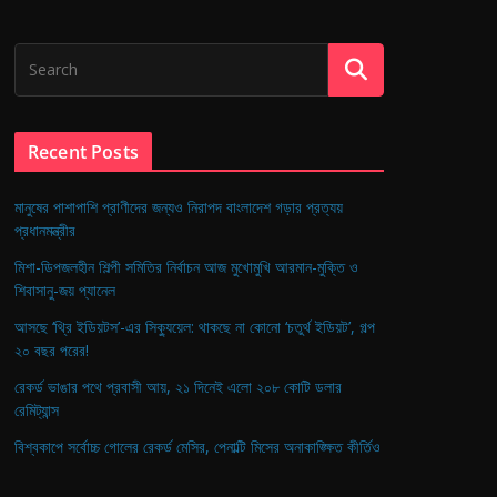
Recent Posts
মানুষের পাশাপাশি প্রাণীদের জন্যও নিরাপদ বাংলাদেশ গড়ার প্রত্যয়
প্রধানমন্ত্রীর
মিশা-ডিপজলহীন শিল্পী সমিতির নির্বাচন আজ মুখোমুখি আরমান-মুক্তি ও
শিবাসানু-জয় প্যানেল
আসছে ‘থ্রি ইডিয়টস’-এর সিক্যুয়েল: থাকছে না কোনো ‘চতুর্থ ইডিয়ট’, গল্প
২০ বছর পরের!
রেকর্ড ভাঙার পথে প্রবাসী আয়, ২১ দিনেই এলো ২০৮ কোটি ডলার
রেমিট্যান্স
বিশ্বকাপে সর্বোচ্চ গোলের রেকর্ড মেসির, পেনাল্টি মিসের অনাকাঙ্ক্ষিত কীর্তিও