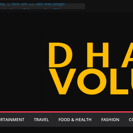
 আয়, ২১ দিনেই এলো ২০৮ কোটি ডলার রেমিট্যান্স
কর্ড মেসির, পেনাল্টি মিসের অনাকাঙ্ক্ষিত কীর্তিও
 জন্যও নিরাপদ বাংলাদেশ গড়ার প্রত্যয় প্রধানমন্ত্রীর
ির নির্বাচন আজ মুখোমুখি আরমান-মুক্তি ও শিবাসানু-জয়
ক্যুয়েল: থাকছে না কোনো ‘চতুর্থ ইডিয়ট’, গল্প ২০ বছর পরের!
ERTAINMENT
TRAVEL
FOOD & HEALTH
FASHION
C