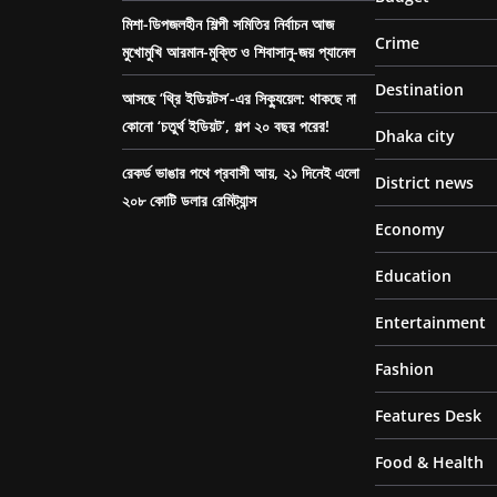
মিশা-ডিপজলহীন শিল্পী সমিতির নির্বাচন আজ
Crime
মুখোমুখি আরমান-মুক্তি ও শিবাসানু-জয় প্যানেল
Destination
আসছে ‘থ্রি ইডিয়টস’-এর সিক্যুয়েল: থাকছে না
কোনো ‘চতুর্থ ইডিয়ট’, গল্প ২০ বছর পরের!
Dhaka city
রেকর্ড ভাঙার পথে প্রবাসী আয়, ২১ দিনেই এলো
District news
২০৮ কোটি ডলার রেমিট্যান্স
Economy
Education
Entertainment
Fashion
Features Desk
Food & Health