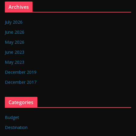
n
Archives
g
l
July 2026
a
June 2026
d
May 2026
e
June 2023
s
May 2023
h
December 2019
December 2017
Categories
Budget
Destination