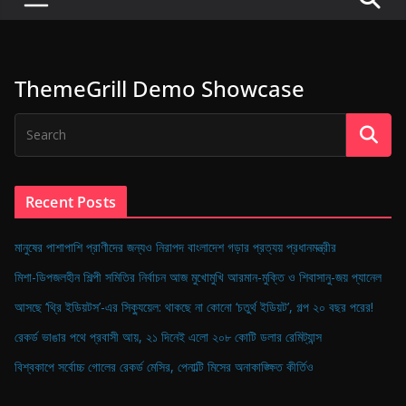
P
u
l
ThemeGrill Demo Showcase
s
e
o
f
D
Recent Posts
i
g
মানুষের পাশাপাশি প্রাণীদের জন্যও নিরাপদ বাংলাদেশ গড়ার প্রত্যয় প্রধানমন্ত্রীর
i
মিশা-ডিপজলহীন শিল্পী সমিতির নির্বাচন আজ মুখোমুখি আরমান-মুক্তি ও শিবাসানু-জয় প্যানেল
t
আসছে ‘থ্রি ইডিয়টস’-এর সিক্যুয়েল: থাকছে না কোনো ‘চতুর্থ ইডিয়ট’, গল্প ২০ বছর পরের!
a
রেকর্ড ভাঙার পথে প্রবাসী আয়, ২১ দিনেই এলো ২০৮ কোটি ডলার রেমিট্যান্স
l
B
বিশ্বকাপে সর্বোচ্চ গোলের রেকর্ড মেসির, পেনাল্টি মিসের অনাকাঙ্ক্ষিত কীর্তিও
a