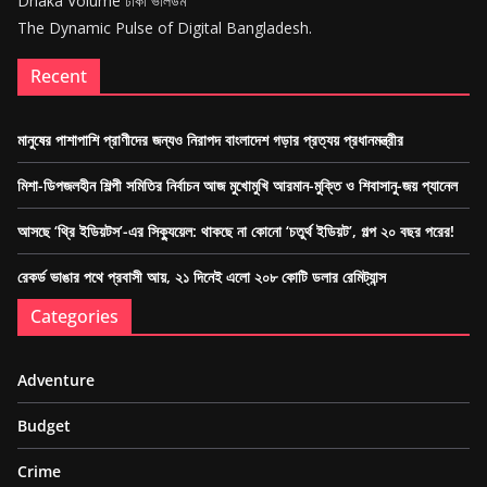
Dhaka Volume ঢাকা ভলিউম
The Dynamic Pulse of Digital Bangladesh.
Recent
মানুষের পাশাপাশি প্রাণীদের জন্যও নিরাপদ বাংলাদেশ গড়ার প্রত্যয় প্রধানমন্ত্রীর
মিশা-ডিপজলহীন শিল্পী সমিতির নির্বাচন আজ মুখোমুখি আরমান-মুক্তি ও শিবাসানু-জয় প্যানেল
আসছে ‘থ্রি ইডিয়টস’-এর সিক্যুয়েল: থাকছে না কোনো ‘চতুর্থ ইডিয়ট’, গল্প ২০ বছর পরের!
রেকর্ড ভাঙার পথে প্রবাসী আয়, ২১ দিনেই এলো ২০৮ কোটি ডলার রেমিট্যান্স
Categories
Adventure
Budget
Crime