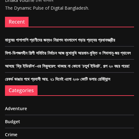
Dhaka Volume ঢাকা ভলিউম
The Dynamic Pulse of Digital Bangladesh.
Recent
মানুষের পাশাপাশি প্রাণীদের জন্যও নিরাপদ বাংলাদেশ গড়ার প্রত্যয় প্রধানমন্ত্রীর
মিশা-ডিপজলহীন শিল্পী সমিতির নির্বাচন আজ মুখোমুখি আরমান-মুক্তি ও শিবাসানু-জয় প্যানেল
আসছে ‘থ্রি ইডিয়টস’-এর সিক্যুয়েল: থাকছে না কোনো ‘চতুর্থ ইডিয়ট’, গল্প ২০ বছর পরের!
রেকর্ড ভাঙার পথে প্রবাসী আয়, ২১ দিনেই এলো ২০৮ কোটি ডলার রেমিট্যান্স
Categories
Adventure
Budget
Crime