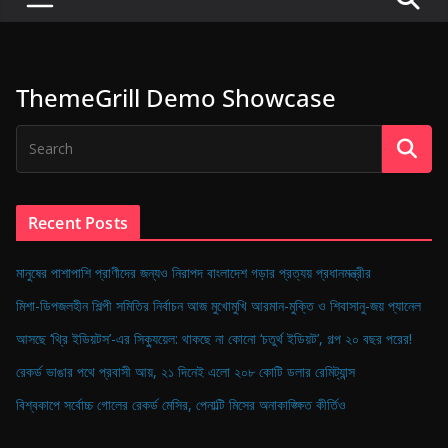
P
u
l
ThemeGrill Demo Showcase
s
e
o
f
D
Recent Posts
i
g
মানুষের পাশাপাশি প্রাণীদের জন্যও নিরাপদ বাংলাদেশ গড়ার প্রত্যয় প্রধানমন্ত্রীর
i
মিশা-ডিপজলহীন শিল্পী সমিতির নির্বাচন আজ মুখোমুখি আরমান-মুক্তি ও শিবাসানু-জয় প্যানেল
t
আসছে ‘থ্রি ইডিয়টস’-এর সিক্যুয়েল: থাকছে না কোনো ‘চতুর্থ ইডিয়ট’, গল্প ২০ বছর পরের!
a
রেকর্ড ভাঙার পথে প্রবাসী আয়, ২১ দিনেই এলো ২০৮ কোটি ডলার রেমিট্যান্স
l
B
বিশ্বকাপে সর্বোচ্চ গোলের রেকর্ড মেসির, পেনাল্টি মিসের অনাকাঙ্ক্ষিত কীর্তিও
a