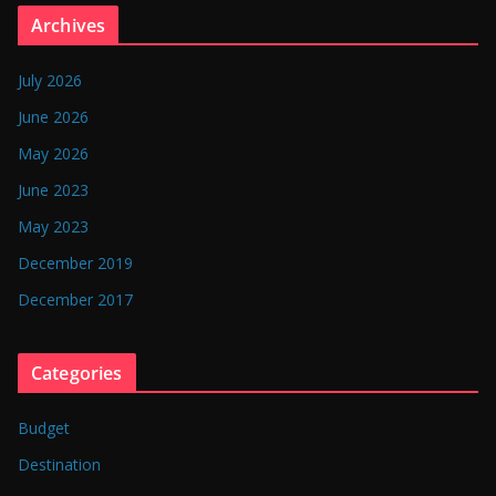
n
Archives
g
l
July 2026
a
June 2026
d
May 2026
e
June 2023
s
May 2023
h
December 2019
December 2017
Categories
Budget
Destination